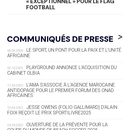
« EXCEPTIONNEL » POUR LE FLAG
FOOTBALL
05.08
— LUGE
LE RÊVE DE VOIR LA LUGE ALPINE
<
>
COMMUNIQUÉS DE PRESSE
AUX JO « N'EST PAS FINI »
LE SPORT, UN PONT POUR LA PAIX ET L’UNITÉ
06.04.2026
05.08
— TIR À L'ARC
AFRICAINE
DES MONDIAUX À BRISBANE SUR LA
ROUTE DES JO 2032
PLAYGROUND ANNONCE L’ACQUISITION DU
02.10.2025
CABINET OLBIA
05.08
— ALPES FRANÇAISES 2030
LE VILLAGE OLYMPIQUE DES ARAVIS
L’AMA S’ASSOCIE À L’AGENCE MAROCAINE
17.04.2025
SE DESSINE
ANTIDOPAGE POUR LE PREMIER FORUM DES ONAD
AFRICAINES
04.08
— FOCUS DU JOUR
JESSE OWENS (FOLIO GALLIMARD) D’ALAIN
10.04.2025
LE COJOP A TROUVÉ SON VILLAGE
FOIX REÇOIT LE PRIX SPORTILIVRE2025
OLYMPIQUE LYONNAIS
OUVERTURE DE LA PRÉVENTE POUR LA
24.03.2025
04.08
— ALLEMAGNE