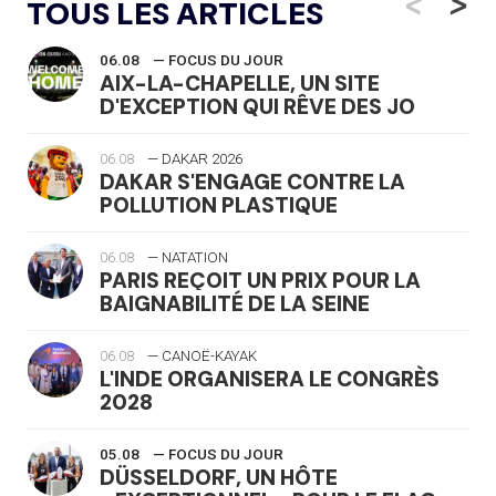
<
>
TOUS LES ARTICLES
06.08
— FOCUS DU JOUR
AIX-LA-CHAPELLE, UN SITE
D'EXCEPTION QUI RÊVE DES JO
06.08
— DAKAR 2026
DAKAR S'ENGAGE CONTRE LA
POLLUTION PLASTIQUE
06.08
— NATATION
PARIS REÇOIT UN PRIX POUR LA
BAIGNABILITÉ DE LA SEINE
06.08
— CANOË-KAYAK
L'INDE ORGANISERA LE CONGRÈS
2028
05.08
— FOCUS DU JOUR
DÜSSELDORF, UN HÔTE