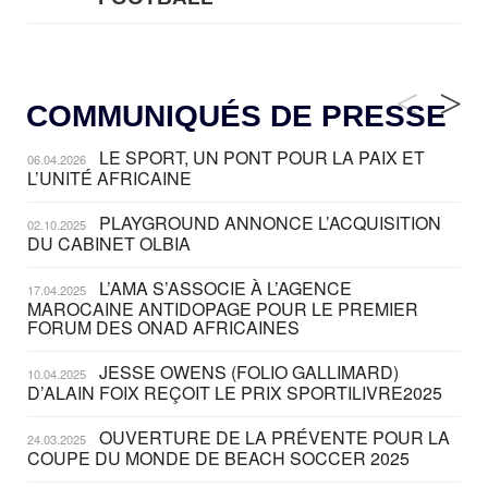
05.08
— LUGE
LE RÊVE DE VOIR LA LUGE ALPINE
<
>
COMMUNIQUÉS DE PRESSE
AUX JO « N'EST PAS FINI »
LE SPORT, UN PONT POUR LA PAIX ET
06.04.2026
05.08
— TIR À L'ARC
L’UNITÉ AFRICAINE
DES MONDIAUX À BRISBANE SUR
LA ROUTE DES JO 2032
PLAYGROUND ANNONCE L’ACQUISITION
02.10.2025
DU CABINET OLBIA
05.08
— ALPES FRANÇAISES 2030
LE VILLAGE OLYMPIQUE DES
L’AMA S’ASSOCIE À L’AGENCE
17.04.2025
ARAVIS SE DESSINE
MAROCAINE ANTIDOPAGE POUR LE PREMIER
FORUM DES ONAD AFRICAINES
04.08
— FOCUS DU JOUR
JESSE OWENS (FOLIO GALLIMARD)
10.04.2025
LE COJOP A TROUVÉ SON
D’ALAIN FOIX REÇOIT LE PRIX SPORTILIVRE2025
VILLAGE OLYMPIQUE LYONNAIS
OUVERTURE DE LA PRÉVENTE POUR LA
24.03.2025
04.08
— ALLEMAGNE
COUPE DU MONDE DE BEACH SOCCER 2025
« L'ALLEMAGNE PEUT