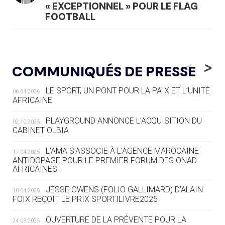
« EXCEPTIONNEL » POUR LE FLAG
FOOTBALL
05.08
— LUGE
LE RÊVE DE VOIR LA LUGE ALPINE
<
>
COMMUNIQUÉS DE PRESSE
AUX JO « N'EST PAS FINI »
LE SPORT, UN PONT POUR LA PAIX ET L’UNITÉ
06.04.2026
05.08
— TIR À L'ARC
AFRICAINE
DES MONDIAUX À BRISBANE SUR LA
ROUTE DES JO 2032
PLAYGROUND ANNONCE L’ACQUISITION DU
02.10.2025
CABINET OLBIA
05.08
— ALPES FRANÇAISES 2030
LE VILLAGE OLYMPIQUE DES ARAVIS
L’AMA S’ASSOCIE À L’AGENCE MAROCAINE
17.04.2025
SE DESSINE
ANTIDOPAGE POUR LE PREMIER FORUM DES ONAD
AFRICAINES
04.08
— FOCUS DU JOUR
JESSE OWENS (FOLIO GALLIMARD) D’ALAIN
10.04.2025
LE COJOP A TROUVÉ SON VILLAGE
FOIX REÇOIT LE PRIX SPORTILIVRE2025
OLYMPIQUE LYONNAIS
OUVERTURE DE LA PRÉVENTE POUR LA
24.03.2025