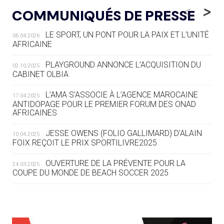
LE RÊVE DE VOIR LA LUGE ALPINE
<
>
COMMUNIQUÉS DE PRESSE
AUX JO « N'EST PAS FINI »
LE SPORT, UN PONT POUR LA PAIX ET L’UNITÉ
06.04.2026
05.08
— TIR À L'ARC
AFRICAINE
DES MONDIAUX À BRISBANE SUR LA
ROUTE DES JO 2032
PLAYGROUND ANNONCE L’ACQUISITION DU
02.10.2025
CABINET OLBIA
05.08
— ALPES FRANÇAISES 2030
LE VILLAGE OLYMPIQUE DES ARAVIS
L’AMA S’ASSOCIE À L’AGENCE MAROCAINE
17.04.2025
SE DESSINE
ANTIDOPAGE POUR LE PREMIER FORUM DES ONAD
AFRICAINES
04.08
— FOCUS DU JOUR
JESSE OWENS (FOLIO GALLIMARD) D’ALAIN
10.04.2025
LE COJOP A TROUVÉ SON VILLAGE
FOIX REÇOIT LE PRIX SPORTILIVRE2025
OLYMPIQUE LYONNAIS
OUVERTURE DE LA PRÉVENTE POUR LA
24.03.2025
COUPE DU MONDE DE BEACH SOCCER 2025
04.08
— ALLEMAGNE
« L'ALLEMAGNE PEUT DÉMONTRER
COMMENT ORGANISER DES JO
RESPONSABLES »
L’AMA FÉLICITE RICHARD POUND ET VALÉRIE
24.03.2025
FOURNEYRON, RÉCOMPENSÉS DE L’ORDRE OLYMPIQUE