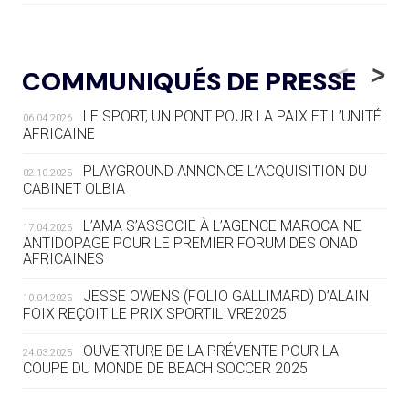
05.08
— LUGE
LE RÊVE DE VOIR LA LUGE ALPINE
<
>
COMMUNIQUÉS DE PRESSE
AUX JO « N'EST PAS FINI »
LE SPORT, UN PONT POUR LA PAIX ET L’UNITÉ
06.04.2026
05.08
— TIR À L'ARC
AFRICAINE
DES MONDIAUX À BRISBANE SUR LA
ROUTE DES JO 2032
PLAYGROUND ANNONCE L’ACQUISITION DU
02.10.2025
CABINET OLBIA
05.08
— ALPES FRANÇAISES 2030
LE VILLAGE OLYMPIQUE DES ARAVIS
L’AMA S’ASSOCIE À L’AGENCE MAROCAINE
17.04.2025
SE DESSINE
ANTIDOPAGE POUR LE PREMIER FORUM DES ONAD
AFRICAINES
04.08
— FOCUS DU JOUR
JESSE OWENS (FOLIO GALLIMARD) D’ALAIN
10.04.2025
LE COJOP A TROUVÉ SON VILLAGE
FOIX REÇOIT LE PRIX SPORTILIVRE2025
OLYMPIQUE LYONNAIS
OUVERTURE DE LA PRÉVENTE POUR LA
24.03.2025
COUPE DU MONDE DE BEACH SOCCER 2025
04.08
— ALLEMAGNE
« L'ALLEMAGNE PEUT DÉMONTRER
COMMENT ORGANISER DES JO