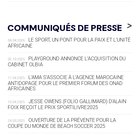
05.08
— LUGE
LE RÊVE DE VOIR LA LUGE ALPINE
<
>
COMMUNIQUÉS DE PRESSE
AUX JO « N'EST PAS FINI »
LE SPORT, UN PONT POUR LA PAIX ET L’UNITÉ
06.04.2026
05.08
— TIR À L'ARC
AFRICAINE
DES MONDIAUX À BRISBANE SUR LA
ROUTE DES JO 2032
PLAYGROUND ANNONCE L’ACQUISITION DU
02.10.2025
CABINET OLBIA
05.08
— ALPES FRANÇAISES 2030
LE VILLAGE OLYMPIQUE DES ARAVIS
L’AMA S’ASSOCIE À L’AGENCE MAROCAINE
17.04.2025
SE DESSINE
ANTIDOPAGE POUR LE PREMIER FORUM DES ONAD
AFRICAINES
04.08
— FOCUS DU JOUR
JESSE OWENS (FOLIO GALLIMARD) D’ALAIN
10.04.2025
LE COJOP A TROUVÉ SON VILLAGE
FOIX REÇOIT LE PRIX SPORTILIVRE2025
OLYMPIQUE LYONNAIS
OUVERTURE DE LA PRÉVENTE POUR LA
24.03.2025
COUPE DU MONDE DE BEACH SOCCER 2025
04.08
— ALLEMAGNE
« L'ALLEMAGNE PEUT DÉMONTRER
COMMENT ORGANISER DES JO