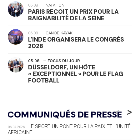
06.08
— NATATION
PARIS REÇOIT UN PRIX POUR LA
BAIGNABILITÉ DE LA SEINE
06.08
— CANOË-KAYAK
L'INDE ORGANISERA LE CONGRÈS
2028
05.08
— FOCUS DU JOUR
DÜSSELDORF, UN HÔTE
« EXCEPTIONNEL » POUR LE FLAG
FOOTBALL
05.08
— LUGE
LE RÊVE DE VOIR LA LUGE ALPINE
<
>
COMMUNIQUÉS DE PRESSE
AUX JO « N'EST PAS FINI »
LE SPORT, UN PONT POUR LA PAIX ET L’UNITÉ
06.04.2026
05.08
— TIR À L'ARC
AFRICAINE
DES MONDIAUX À BRISBANE SUR LA