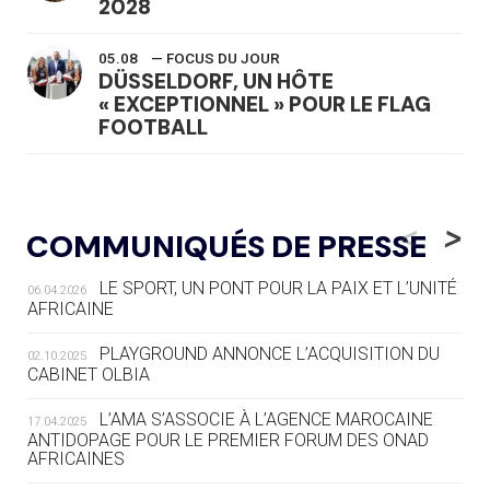
2028
05.08
— FOCUS DU JOUR
DÜSSELDORF, UN HÔTE
« EXCEPTIONNEL » POUR LE FLAG
FOOTBALL
05.08
— LUGE
LE RÊVE DE VOIR LA LUGE ALPINE
<
>
COMMUNIQUÉS DE PRESSE
AUX JO « N'EST PAS FINI »
LE SPORT, UN PONT POUR LA PAIX ET L’UNITÉ
06.04.2026
05.08
— TIR À L'ARC
AFRICAINE
DES MONDIAUX À BRISBANE SUR LA
ROUTE DES JO 2032
PLAYGROUND ANNONCE L’ACQUISITION DU
02.10.2025
CABINET OLBIA
05.08
— ALPES FRANÇAISES 2030
LE VILLAGE OLYMPIQUE DES ARAVIS
L’AMA S’ASSOCIE À L’AGENCE MAROCAINE
17.04.2025
SE DESSINE
ANTIDOPAGE POUR LE PREMIER FORUM DES ONAD
AFRICAINES