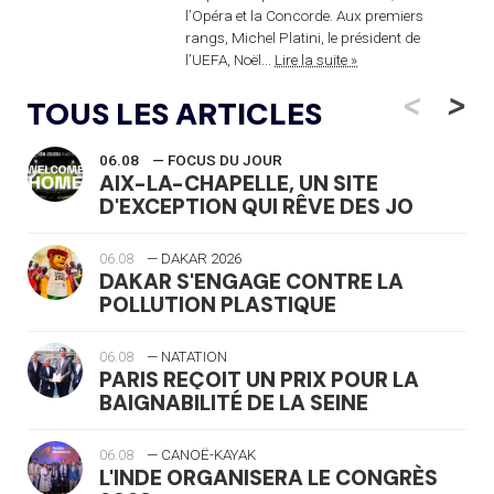
l’Opéra et la Concorde. Aux premiers
rangs, Michel Platini, le président de
l’UEFA, Noël...
Lire la suite »
<
>
TOUS LES ARTICLES
06.08
— FOCUS DU JOUR
AIX-LA-CHAPELLE, UN SITE
D'EXCEPTION QUI RÊVE DES JO
06.08
— DAKAR 2026
DAKAR S'ENGAGE CONTRE LA
POLLUTION PLASTIQUE
06.08
— NATATION
PARIS REÇOIT UN PRIX POUR LA
BAIGNABILITÉ DE LA SEINE
06.08
— CANOË-KAYAK
L'INDE ORGANISERA LE CONGRÈS