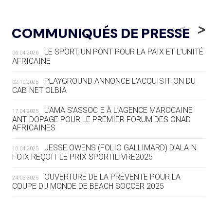
05.08
— LUGE
LE RÊVE DE VOIR LA LUGE ALPINE
<
>
COMMUNIQUÉS DE PRESSE
AUX JO « N'EST PAS FINI »
LE SPORT, UN PONT POUR LA PAIX ET L’UNITÉ
06.04.2026
05.08
— TIR À L'ARC
AFRICAINE
DES MONDIAUX À BRISBANE SUR LA
ROUTE DES JO 2032
PLAYGROUND ANNONCE L’ACQUISITION DU
02.10.2025
CABINET OLBIA
05.08
— ALPES FRANÇAISES 2030
LE VILLAGE OLYMPIQUE DES ARAVIS
L’AMA S’ASSOCIE À L’AGENCE MAROCAINE
17.04.2025
SE DESSINE
ANTIDOPAGE POUR LE PREMIER FORUM DES ONAD
AFRICAINES
04.08
— FOCUS DU JOUR
JESSE OWENS (FOLIO GALLIMARD) D’ALAIN
10.04.2025
LE COJOP A TROUVÉ SON VILLAGE
FOIX REÇOIT LE PRIX SPORTILIVRE2025
OLYMPIQUE LYONNAIS
OUVERTURE DE LA PRÉVENTE POUR LA
24.03.2025
COUPE DU MONDE DE BEACH SOCCER 2025
04.08
— ALLEMAGNE
« L'ALLEMAGNE PEUT DÉMONTRER
COMMENT ORGANISER DES JO
RESPONSABLES »
L’AMA FÉLICITE RICHARD POUND ET VALÉRIE
24.03.2025