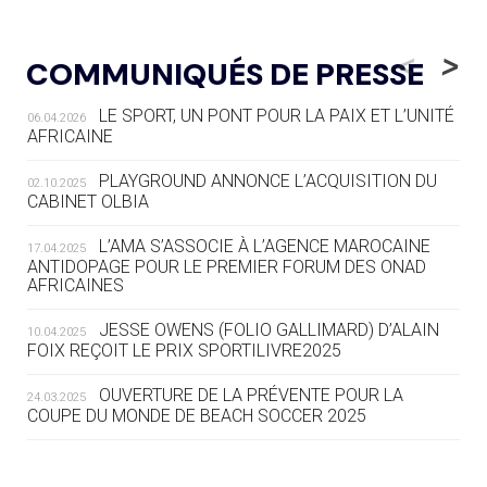
05.08
— LUGE
LE RÊVE DE VOIR LA LUGE ALPINE
<
>
COMMUNIQUÉS DE PRESSE
AUX JO « N'EST PAS FINI »
LE SPORT, UN PONT POUR LA PAIX ET L’UNITÉ
06.04.2026
05.08
— TIR À L'ARC
AFRICAINE
DES MONDIAUX À BRISBANE SUR LA
ROUTE DES JO 2032
PLAYGROUND ANNONCE L’ACQUISITION DU
02.10.2025
CABINET OLBIA
05.08
— ALPES FRANÇAISES 2030
LE VILLAGE OLYMPIQUE DES ARAVIS
L’AMA S’ASSOCIE À L’AGENCE MAROCAINE
17.04.2025
SE DESSINE
ANTIDOPAGE POUR LE PREMIER FORUM DES ONAD
AFRICAINES
04.08
— FOCUS DU JOUR
JESSE OWENS (FOLIO GALLIMARD) D’ALAIN
10.04.2025
LE COJOP A TROUVÉ SON VILLAGE
FOIX REÇOIT LE PRIX SPORTILIVRE2025
OLYMPIQUE LYONNAIS
OUVERTURE DE LA PRÉVENTE POUR LA
24.03.2025
COUPE DU MONDE DE BEACH SOCCER 2025
04.08
— ALLEMAGNE
« L'ALLEMAGNE PEUT DÉMONTRER
COMMENT ORGANISER DES JO
RESPONSABLES »
L’AMA FÉLICITE RICHARD POUND ET VALÉRIE
24.03.2025