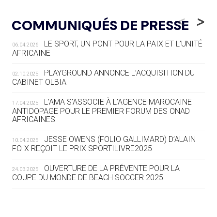
05.08
— LUGE
LE RÊVE DE VOIR LA LUGE ALPINE
<
>
COMMUNIQUÉS DE PRESSE
AUX JO « N'EST PAS FINI »
LE SPORT, UN PONT POUR LA PAIX ET L’UNITÉ
06.04.2026
05.08
— TIR À L'ARC
AFRICAINE
DES MONDIAUX À BRISBANE SUR LA
ROUTE DES JO 2032
PLAYGROUND ANNONCE L’ACQUISITION DU
02.10.2025
CABINET OLBIA
05.08
— ALPES FRANÇAISES 2030
LE VILLAGE OLYMPIQUE DES ARAVIS
L’AMA S’ASSOCIE À L’AGENCE MAROCAINE
17.04.2025
SE DESSINE
ANTIDOPAGE POUR LE PREMIER FORUM DES ONAD
AFRICAINES
04.08
— FOCUS DU JOUR
JESSE OWENS (FOLIO GALLIMARD) D’ALAIN
10.04.2025
LE COJOP A TROUVÉ SON VILLAGE
FOIX REÇOIT LE PRIX SPORTILIVRE2025
OLYMPIQUE LYONNAIS
OUVERTURE DE LA PRÉVENTE POUR LA
24.03.2025
COUPE DU MONDE DE BEACH SOCCER 2025
04.08
— ALLEMAGNE
« L'ALLEMAGNE PEUT DÉMONTRER
COMMENT ORGANISER DES JO
RESPONSABLES »
L’AMA FÉLICITE RICHARD POUND ET VALÉRIE
24.03.2025
FOURNEYRON, RÉCOMPENSÉS DE L’ORDRE OLYMPIQUE