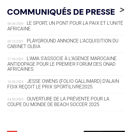
LE RÊVE DE VOIR LA LUGE ALPINE
<
>
COMMUNIQUÉS DE PRESSE
AUX JO « N'EST PAS FINI »
LE SPORT, UN PONT POUR LA PAIX ET L’UNITÉ
06.04.2026
05.08
— TIR À L'ARC
AFRICAINE
DES MONDIAUX À BRISBANE SUR LA
ROUTE DES JO 2032
PLAYGROUND ANNONCE L’ACQUISITION DU
02.10.2025
CABINET OLBIA
05.08
— ALPES FRANÇAISES 2030
LE VILLAGE OLYMPIQUE DES ARAVIS
L’AMA S’ASSOCIE À L’AGENCE MAROCAINE
17.04.2025
SE DESSINE
ANTIDOPAGE POUR LE PREMIER FORUM DES ONAD
AFRICAINES
04.08
— FOCUS DU JOUR
JESSE OWENS (FOLIO GALLIMARD) D’ALAIN
10.04.2025
LE COJOP A TROUVÉ SON VILLAGE
FOIX REÇOIT LE PRIX SPORTILIVRE2025
OLYMPIQUE LYONNAIS
OUVERTURE DE LA PRÉVENTE POUR LA
24.03.2025
COUPE DU MONDE DE BEACH SOCCER 2025
04.08
— ALLEMAGNE
« L'ALLEMAGNE PEUT DÉMONTRER
COMMENT ORGANISER DES JO
RESPONSABLES »
L’AMA FÉLICITE RICHARD POUND ET VALÉRIE
24.03.2025
FOURNEYRON, RÉCOMPENSÉS DE L’ORDRE OLYMPIQUE