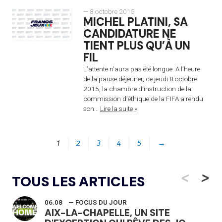
— 8 octobre 2015
MICHEL PLATINI, SA
CANDIDATURE NE
TIENT PLUS QU’À UN
FIL
L’attente n’aura pas été longue. A l’heure
de la pause déjeuner, ce jeudi 8 octobre
2015, la chambre d’instruction de la
commission d’éthique de la FIFA a rendu
son...
Lire la suite »
1
2
3
4
5
→
<
>
TOUS LES ARTICLES
06.08
— FOCUS DU JOUR
AIX-LA-CHAPELLE, UN SITE