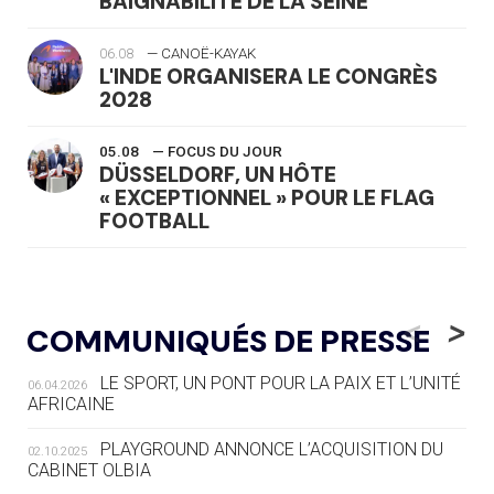
BAIGNABILITÉ DE LA SEINE
06.08
— CANOË-KAYAK
L'INDE ORGANISERA LE CONGRÈS
2028
05.08
— FOCUS DU JOUR
DÜSSELDORF, UN HÔTE
« EXCEPTIONNEL » POUR LE FLAG
FOOTBALL
05.08
— LUGE
LE RÊVE DE VOIR LA LUGE ALPINE
<
>
COMMUNIQUÉS DE PRESSE
AUX JO « N'EST PAS FINI »
LE SPORT, UN PONT POUR LA PAIX ET L’UNITÉ
06.04.2026
05.08
— TIR À L'ARC
AFRICAINE
DES MONDIAUX À BRISBANE SUR LA
ROUTE DES JO 2032
PLAYGROUND ANNONCE L’ACQUISITION DU
02.10.2025
CABINET OLBIA
05.08
— ALPES FRANÇAISES 2030