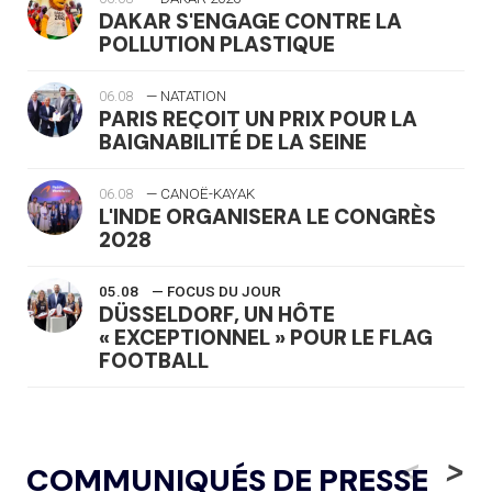
DAKAR S'ENGAGE CONTRE LA
POLLUTION PLASTIQUE
06.08
— NATATION
PARIS REÇOIT UN PRIX POUR LA
BAIGNABILITÉ DE LA SEINE
06.08
— CANOË-KAYAK
L'INDE ORGANISERA LE CONGRÈS
2028
05.08
— FOCUS DU JOUR
DÜSSELDORF, UN HÔTE
« EXCEPTIONNEL » POUR LE FLAG
FOOTBALL
05.08
— LUGE
LE RÊVE DE VOIR LA LUGE ALPINE
<
>
COMMUNIQUÉS DE PRESSE
AUX JO « N'EST PAS FINI »