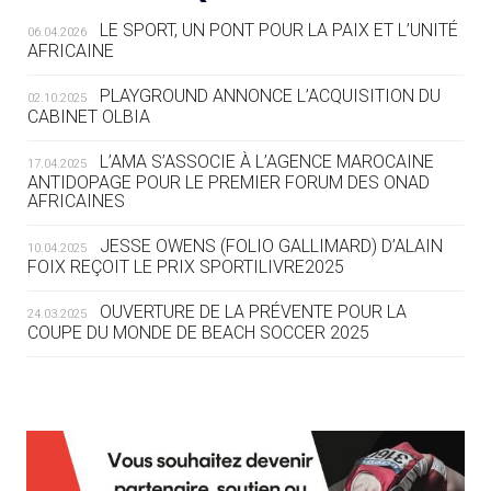
LE SPORT, UN PONT POUR LA PAIX ET L’UNITÉ
06.04.2026
05.08
— TIR À L'ARC
AFRICAINE
DES MONDIAUX À BRISBANE SUR LA
ROUTE DES JO 2032
PLAYGROUND ANNONCE L’ACQUISITION DU
02.10.2025
CABINET OLBIA
05.08
— ALPES FRANÇAISES 2030
LE VILLAGE OLYMPIQUE DES ARAVIS
L’AMA S’ASSOCIE À L’AGENCE MAROCAINE
17.04.2025
SE DESSINE
ANTIDOPAGE POUR LE PREMIER FORUM DES ONAD
AFRICAINES
04.08
— FOCUS DU JOUR
JESSE OWENS (FOLIO GALLIMARD) D’ALAIN
10.04.2025
LE COJOP A TROUVÉ SON VILLAGE
FOIX REÇOIT LE PRIX SPORTILIVRE2025
OLYMPIQUE LYONNAIS
OUVERTURE DE LA PRÉVENTE POUR LA
24.03.2025
COUPE DU MONDE DE BEACH SOCCER 2025
04.08
— ALLEMAGNE
« L'ALLEMAGNE PEUT DÉMONTRER
COMMENT ORGANISER DES JO
RESPONSABLES »
L’AMA FÉLICITE RICHARD POUND ET VALÉRIE
24.03.2025
FOURNEYRON, RÉCOMPENSÉS DE L’ORDRE OLYMPIQUE
L’AMA RECHERCHE DES HÔTES POUR LES
13.03.2025
04.08
— ESCRIME
RÉUNIONS DU CONSEIL DE FONDATION ET DU COMITÉ