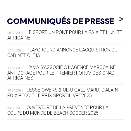
05.08
— LUGE
LE RÊVE DE VOIR LA LUGE ALPINE
<
>
COMMUNIQUÉS DE PRESSE
AUX JO « N'EST PAS FINI »
LE SPORT, UN PONT POUR LA PAIX ET L’UNITÉ
06.04.2026
05.08
— TIR À L'ARC
AFRICAINE
DES MONDIAUX À BRISBANE SUR LA
ROUTE DES JO 2032
PLAYGROUND ANNONCE L’ACQUISITION DU
02.10.2025
CABINET OLBIA
05.08
— ALPES FRANÇAISES 2030
LE VILLAGE OLYMPIQUE DES ARAVIS
L’AMA S’ASSOCIE À L’AGENCE MAROCAINE
17.04.2025
SE DESSINE
ANTIDOPAGE POUR LE PREMIER FORUM DES ONAD
AFRICAINES
04.08
— FOCUS DU JOUR
JESSE OWENS (FOLIO GALLIMARD) D’ALAIN
10.04.2025
LE COJOP A TROUVÉ SON VILLAGE
FOIX REÇOIT LE PRIX SPORTILIVRE2025
OLYMPIQUE LYONNAIS
OUVERTURE DE LA PRÉVENTE POUR LA
24.03.2025
COUPE DU MONDE DE BEACH SOCCER 2025
04.08
— ALLEMAGNE
« L'ALLEMAGNE PEUT DÉMONTRER
COMMENT ORGANISER DES JO
RESPONSABLES »
L’AMA FÉLICITE RICHARD POUND ET VALÉRIE
24.03.2025