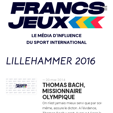
LE MÉDIA D'INFLUENCE
DU SPORT INTERNATIONAL
LILLEHAMMER 2016
— 20 mai 2014
THOMAS BACH,
MISSIONNAIRE
OLYMPIQUE
On n’est jamais mieux servi que par soi-
même, assure le dicton. A l’évidence,
Thomas Bach y croit. Aussi a-t-il pris le