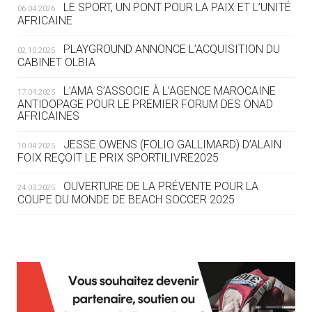
LE SPORT, UN PONT POUR LA PAIX ET L’UNITÉ
06.04.2026
05.08
— TIR À L'ARC
AFRICAINE
DES MONDIAUX À BRISBANE SUR LA
ROUTE DES JO 2032
PLAYGROUND ANNONCE L’ACQUISITION DU
02.10.2025
CABINET OLBIA
05.08
— ALPES FRANÇAISES 2030
LE VILLAGE OLYMPIQUE DES ARAVIS
L’AMA S’ASSOCIE À L’AGENCE MAROCAINE
17.04.2025
SE DESSINE
ANTIDOPAGE POUR LE PREMIER FORUM DES ONAD
AFRICAINES
04.08
— FOCUS DU JOUR
JESSE OWENS (FOLIO GALLIMARD) D’ALAIN
10.04.2025
LE COJOP A TROUVÉ SON VILLAGE
FOIX REÇOIT LE PRIX SPORTILIVRE2025
OLYMPIQUE LYONNAIS
OUVERTURE DE LA PRÉVENTE POUR LA
24.03.2025
COUPE DU MONDE DE BEACH SOCCER 2025
04.08
— ALLEMAGNE
« L'ALLEMAGNE PEUT DÉMONTRER
COMMENT ORGANISER DES JO
RESPONSABLES »
L’AMA FÉLICITE RICHARD POUND ET VALÉRIE
24.03.2025
FOURNEYRON, RÉCOMPENSÉS DE L’ORDRE OLYMPIQUE
L’AMA RECHERCHE DES HÔTES POUR LES
13.03.2025
04.08
— ESCRIME
RÉUNIONS DU CONSEIL DE FONDATION ET DU COMITÉ
LA FIE LANCE LES GRANDES
EXÉCUTIF