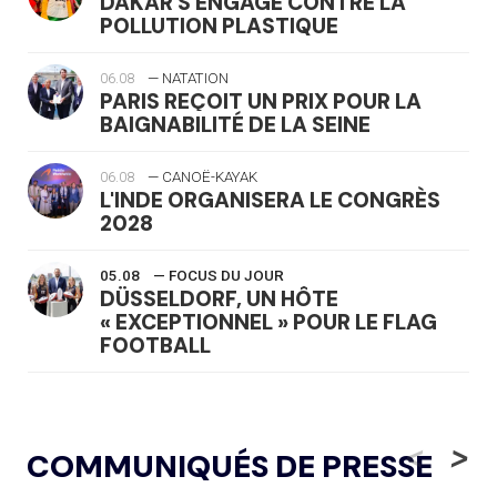
DAKAR S'ENGAGE CONTRE LA
POLLUTION PLASTIQUE
06.08
— NATATION
PARIS REÇOIT UN PRIX POUR LA
BAIGNABILITÉ DE LA SEINE
06.08
— CANOË-KAYAK
L'INDE ORGANISERA LE CONGRÈS
2028
05.08
— FOCUS DU JOUR
DÜSSELDORF, UN HÔTE
« EXCEPTIONNEL » POUR LE FLAG
FOOTBALL
05.08
— LUGE
LE RÊVE DE VOIR LA LUGE ALPINE
<
>
COMMUNIQUÉS DE PRESSE
AUX JO « N'EST PAS FINI »