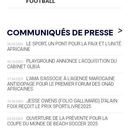
FOOTBALL
05.08
— LUGE
LE RÊVE DE VOIR LA LUGE ALPINE
<
>
COMMUNIQUÉS DE PRESSE
AUX JO « N'EST PAS FINI »
LE SPORT, UN PONT POUR LA PAIX ET L’UNITÉ
06.04.2026
05.08
— TIR À L'ARC
AFRICAINE
DES MONDIAUX À BRISBANE SUR LA
ROUTE DES JO 2032
PLAYGROUND ANNONCE L’ACQUISITION DU
02.10.2025
CABINET OLBIA
05.08
— ALPES FRANÇAISES 2030
LE VILLAGE OLYMPIQUE DES ARAVIS
L’AMA S’ASSOCIE À L’AGENCE MAROCAINE
17.04.2025
SE DESSINE
ANTIDOPAGE POUR LE PREMIER FORUM DES ONAD
AFRICAINES
04.08
— FOCUS DU JOUR
JESSE OWENS (FOLIO GALLIMARD) D’ALAIN
10.04.2025
LE COJOP A TROUVÉ SON VILLAGE
FOIX REÇOIT LE PRIX SPORTILIVRE2025
OLYMPIQUE LYONNAIS
OUVERTURE DE LA PRÉVENTE POUR LA
24.03.2025
COUPE DU MONDE DE BEACH SOCCER 2025
04.08
— ALLEMAGNE
« L'ALLEMAGNE PEUT DÉMONTRER