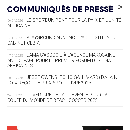
LE RÊVE DE VOIR LA LUGE ALPINE
<
>
COMMUNIQUÉS DE PRESSE
AUX JO « N'EST PAS FINI »
LE SPORT, UN PONT POUR LA PAIX ET L’UNITÉ
06.04.2026
05.08
— TIR À L'ARC
AFRICAINE
DES MONDIAUX À BRISBANE SUR LA
ROUTE DES JO 2032
PLAYGROUND ANNONCE L’ACQUISITION DU
02.10.2025
CABINET OLBIA
05.08
— ALPES FRANÇAISES 2030
LE VILLAGE OLYMPIQUE DES ARAVIS
L’AMA S’ASSOCIE À L’AGENCE MAROCAINE
17.04.2025
SE DESSINE
ANTIDOPAGE POUR LE PREMIER FORUM DES ONAD
AFRICAINES
04.08
— FOCUS DU JOUR
JESSE OWENS (FOLIO GALLIMARD) D’ALAIN
10.04.2025
LE COJOP A TROUVÉ SON VILLAGE
FOIX REÇOIT LE PRIX SPORTILIVRE2025
OLYMPIQUE LYONNAIS
OUVERTURE DE LA PRÉVENTE POUR LA
24.03.2025
COUPE DU MONDE DE BEACH SOCCER 2025
04.08
— ALLEMAGNE
« L'ALLEMAGNE PEUT DÉMONTRER
COMMENT ORGANISER DES JO
RESPONSABLES »
L’AMA FÉLICITE RICHARD POUND ET VALÉRIE
24.03.2025
FOURNEYRON, RÉCOMPENSÉS DE L’ORDRE OLYMPIQUE