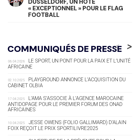
DÜSSELDORF, UN HÔTE
« EXCEPTIONNEL » POUR LE FLAG
FOOTBALL
05.08
— LUGE
LE RÊVE DE VOIR LA LUGE ALPINE
<
>
COMMUNIQUÉS DE PRESSE
AUX JO « N'EST PAS FINI »
LE SPORT, UN PONT POUR LA PAIX ET L’UNITÉ
06.04.2026
05.08
— TIR À L'ARC
AFRICAINE
DES MONDIAUX À BRISBANE SUR LA
ROUTE DES JO 2032
PLAYGROUND ANNONCE L’ACQUISITION DU
02.10.2025
CABINET OLBIA
05.08
— ALPES FRANÇAISES 2030
LE VILLAGE OLYMPIQUE DES ARAVIS
L’AMA S’ASSOCIE À L’AGENCE MAROCAINE
17.04.2025
SE DESSINE
ANTIDOPAGE POUR LE PREMIER FORUM DES ONAD
AFRICAINES
04.08
— FOCUS DU JOUR
JESSE OWENS (FOLIO GALLIMARD) D’ALAIN
10.04.2025
LE COJOP A TROUVÉ SON VILLAGE
FOIX REÇOIT LE PRIX SPORTILIVRE2025
OLYMPIQUE LYONNAIS