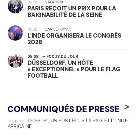
06.08
— NATATION
PARIS REÇOIT UN PRIX POUR LA
BAIGNABILITÉ DE LA SEINE
06.08
— CANOË-KAYAK
L'INDE ORGANISERA LE CONGRÈS
2028
05.08
— FOCUS DU JOUR
DÜSSELDORF, UN HÔTE
« EXCEPTIONNEL » POUR LE FLAG
FOOTBALL
05.08
— LUGE
LE RÊVE DE VOIR LA LUGE ALPINE
<
>
COMMUNIQUÉS DE PRESSE
AUX JO « N'EST PAS FINI »
LE SPORT, UN PONT POUR LA PAIX ET L’UNITÉ
06.04.2026
05.08
— TIR À L'ARC
AFRICAINE
DES MONDIAUX À BRISBANE SUR LA
ROUTE DES JO 2032