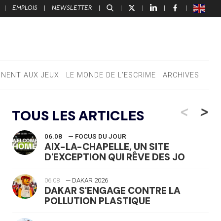
|
EMPLOIS
|
NEWSLETTER
|
|
|
|
|
NNENT AUX JEUX
LE MONDE DE L’ESCRIME
ARCHIVES
<
>
TOUS LES ARTICLES
06.08
— FOCUS DU JOUR
AIX-LA-CHAPELLE, UN SITE
D'EXCEPTION QUI RÊVE DES JO
06.08
— DAKAR 2026
DAKAR S'ENGAGE CONTRE LA
POLLUTION PLASTIQUE