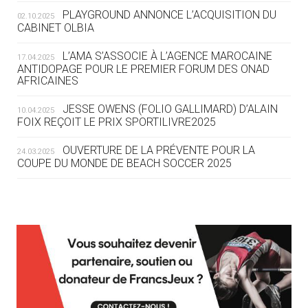
ROUTE DES JO 2032
PLAYGROUND ANNONCE L’ACQUISITION DU
02.10.2025
CABINET OLBIA
05.08
— ALPES FRANÇAISES 2030
LE VILLAGE OLYMPIQUE DES ARAVIS
L’AMA S’ASSOCIE À L’AGENCE MAROCAINE
17.04.2025
SE DESSINE
ANTIDOPAGE POUR LE PREMIER FORUM DES ONAD
AFRICAINES
04.08
— FOCUS DU JOUR
JESSE OWENS (FOLIO GALLIMARD) D’ALAIN
10.04.2025
LE COJOP A TROUVÉ SON VILLAGE
FOIX REÇOIT LE PRIX SPORTILIVRE2025
OLYMPIQUE LYONNAIS
OUVERTURE DE LA PRÉVENTE POUR LA
24.03.2025
COUPE DU MONDE DE BEACH SOCCER 2025
04.08
— ALLEMAGNE
« L'ALLEMAGNE PEUT DÉMONTRER
COMMENT ORGANISER DES JO
RESPONSABLES »
L’AMA FÉLICITE RICHARD POUND ET VALÉRIE
24.03.2025
FOURNEYRON, RÉCOMPENSÉS DE L’ORDRE OLYMPIQUE
L’AMA RECHERCHE DES HÔTES POUR LES
13.03.2025
04.08
— ESCRIME
RÉUNIONS DU CONSEIL DE FONDATION ET DU COMITÉ
LA FIE LANCE LES GRANDES
EXÉCUTIF
MANŒUVRES EN VUE DES JO
APPEL À CANDIDATURES DE L’AMA POUR LES
12.03.2025