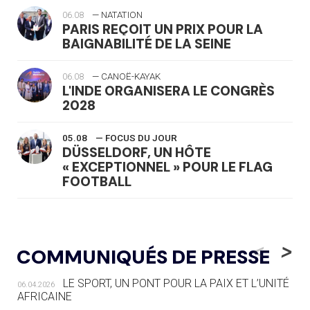
06.08
— NATATION
PARIS REÇOIT UN PRIX POUR LA
BAIGNABILITÉ DE LA SEINE
06.08
— CANOË-KAYAK
L'INDE ORGANISERA LE CONGRÈS
2028
05.08
— FOCUS DU JOUR
DÜSSELDORF, UN HÔTE
« EXCEPTIONNEL » POUR LE FLAG
FOOTBALL
05.08
— LUGE
LE RÊVE DE VOIR LA LUGE ALPINE
<
>
COMMUNIQUÉS DE PRESSE
AUX JO « N'EST PAS FINI »
LE SPORT, UN PONT POUR LA PAIX ET L’UNITÉ
06.04.2026
05.08
— TIR À L'ARC
AFRICAINE
DES MONDIAUX À BRISBANE SUR LA