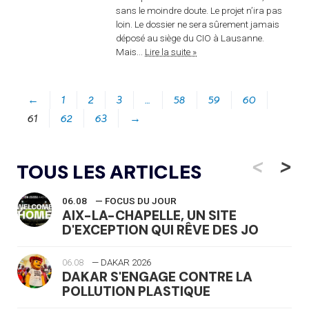
sans le moindre doute. Le projet n’ira pas
loin. Le dossier ne sera sûrement jamais
déposé au siège du CIO à Lausanne.
Mais...
Lire la suite »
←
1
2
3
…
58
59
60
61
62
63
→
<
>
TOUS LES ARTICLES
06.08
— FOCUS DU JOUR
AIX-LA-CHAPELLE, UN SITE
D'EXCEPTION QUI RÊVE DES JO
06.08
— DAKAR 2026
DAKAR S'ENGAGE CONTRE LA
POLLUTION PLASTIQUE