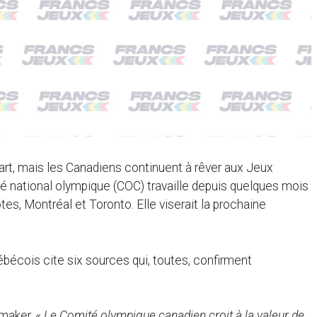
art, mais les Canadiens continuent à rêver aux Jeux
é national olympique (COC) travaille depuis quelques mois
ôtes, Montréal et Toronto. Elle viserait la prochaine
ébécois cite six sources qui, toutes, confirment
emaker. «
Le Comité olympique canadien croit à la valeur de