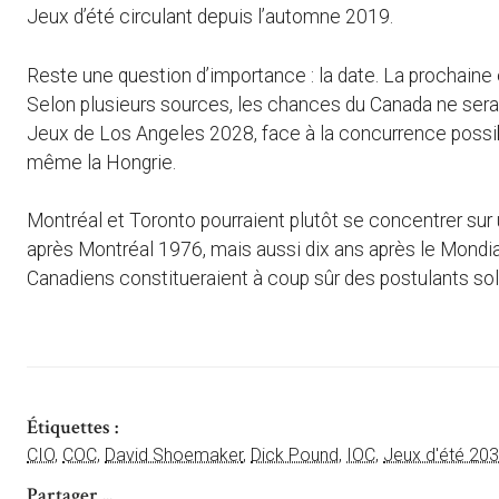
Jeux d’été circulant depuis l’automne 2019.
Reste une question d’importance : la date. La prochaine 
Selon plusieurs sources, les chances du Canada ne serai
Jeux de Los Angeles 2028, face à la concurrence possible 
même la Hongrie.
Montréal et Toronto pourraient plutôt se concentrer sur
après Montréal 1976, mais aussi dix ans après le Mondia
Canadiens constitueraient à coup sûr des postulants sol
Étiquettes :
CIO
,
COC
,
David Shoemaker
,
Dick Pound
,
IOC
,
Jeux d'été 20
Partager ...