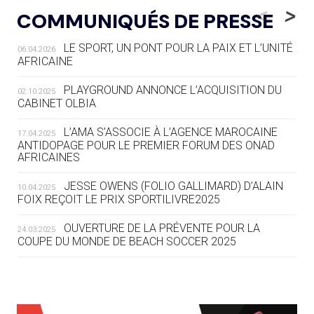
LE RÊVE DE VOIR LA LUGE ALPINE
<
>
COMMUNIQUÉS DE PRESSE
AUX JO « N'EST PAS FINI »
LE SPORT, UN PONT POUR LA PAIX ET L’UNITÉ
06.04.2026
05.08
— TIR À L'ARC
AFRICAINE
DES MONDIAUX À BRISBANE SUR LA
ROUTE DES JO 2032
PLAYGROUND ANNONCE L’ACQUISITION DU
02.10.2025
CABINET OLBIA
05.08
— ALPES FRANÇAISES 2030
LE VILLAGE OLYMPIQUE DES ARAVIS
L’AMA S’ASSOCIE À L’AGENCE MAROCAINE
17.04.2025
SE DESSINE
ANTIDOPAGE POUR LE PREMIER FORUM DES ONAD
AFRICAINES
04.08
— FOCUS DU JOUR
JESSE OWENS (FOLIO GALLIMARD) D’ALAIN
10.04.2025
LE COJOP A TROUVÉ SON VILLAGE
FOIX REÇOIT LE PRIX SPORTILIVRE2025
OLYMPIQUE LYONNAIS
OUVERTURE DE LA PRÉVENTE POUR LA
24.03.2025
COUPE DU MONDE DE BEACH SOCCER 2025
04.08
— ALLEMAGNE
« L'ALLEMAGNE PEUT DÉMONTRER
COMMENT ORGANISER DES JO
RESPONSABLES »
L’AMA FÉLICITE RICHARD POUND ET VALÉRIE
24.03.2025
FOURNEYRON, RÉCOMPENSÉS DE L’ORDRE OLYMPIQUE