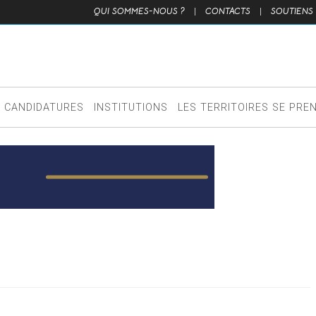
QUI SOMMES-NOUS ?
|
CONTACTS
|
SOUTIENS
CANDIDATURES
INSTITUTIONS
LES TERRITOIRES SE PRE