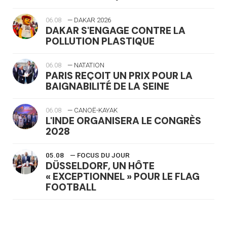
06.08
— DAKAR 2026
DAKAR S'ENGAGE CONTRE LA
POLLUTION PLASTIQUE
06.08
— NATATION
PARIS REÇOIT UN PRIX POUR LA
BAIGNABILITÉ DE LA SEINE
06.08
— CANOË-KAYAK
L'INDE ORGANISERA LE CONGRÈS
2028
05.08
— FOCUS DU JOUR
DÜSSELDORF, UN HÔTE
« EXCEPTIONNEL » POUR LE FLAG
FOOTBALL
05.08
— LUGE