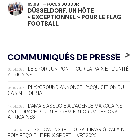
05.08
— FOCUS DU JOUR
DÜSSELDORF, UN HÔTE
« EXCEPTIONNEL » POUR LE FLAG
FOOTBALL
05.08
— LUGE
LE RÊVE DE VOIR LA LUGE ALPINE
<
>
COMMUNIQUÉS DE PRESSE
AUX JO « N'EST PAS FINI »
LE SPORT, UN PONT POUR LA PAIX ET L’UNITÉ
06.04.2026
05.08
— TIR À L'ARC
AFRICAINE
DES MONDIAUX À BRISBANE SUR LA
ROUTE DES JO 2032
PLAYGROUND ANNONCE L’ACQUISITION DU
02.10.2025
CABINET OLBIA
05.08
— ALPES FRANÇAISES 2030
LE VILLAGE OLYMPIQUE DES ARAVIS
L’AMA S’ASSOCIE À L’AGENCE MAROCAINE
17.04.2025
SE DESSINE
ANTIDOPAGE POUR LE PREMIER FORUM DES ONAD
AFRICAINES
04.08
— FOCUS DU JOUR
JESSE OWENS (FOLIO GALLIMARD) D’ALAIN
10.04.2025
LE COJOP A TROUVÉ SON VILLAGE
FOIX REÇOIT LE PRIX SPORTILIVRE2025