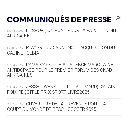
05.08
— LUGE
LE RÊVE DE VOIR LA LUGE ALPINE
<
>
COMMUNIQUÉS DE PRESSE
AUX JO « N'EST PAS FINI »
LE SPORT, UN PONT POUR LA PAIX ET L’UNITÉ
06.04.2026
05.08
— TIR À L'ARC
AFRICAINE
DES MONDIAUX À BRISBANE SUR LA
ROUTE DES JO 2032
PLAYGROUND ANNONCE L’ACQUISITION DU
02.10.2025
CABINET OLBIA
05.08
— ALPES FRANÇAISES 2030
LE VILLAGE OLYMPIQUE DES ARAVIS
L’AMA S’ASSOCIE À L’AGENCE MAROCAINE
17.04.2025
SE DESSINE
ANTIDOPAGE POUR LE PREMIER FORUM DES ONAD
AFRICAINES
04.08
— FOCUS DU JOUR
JESSE OWENS (FOLIO GALLIMARD) D’ALAIN
10.04.2025
LE COJOP A TROUVÉ SON VILLAGE
FOIX REÇOIT LE PRIX SPORTILIVRE2025
OLYMPIQUE LYONNAIS
OUVERTURE DE LA PRÉVENTE POUR LA
24.03.2025
COUPE DU MONDE DE BEACH SOCCER 2025
04.08
— ALLEMAGNE
« L'ALLEMAGNE PEUT DÉMONTRER
COMMENT ORGANISER DES JO
RESPONSABLES »
L’AMA FÉLICITE RICHARD POUND ET VALÉRIE
24.03.2025