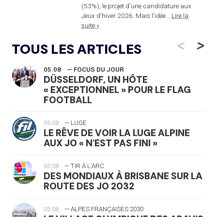
(53%), le projet d’une candidature aux
Jeux d’hiver 2026. Mais l’idée...
Lire la
suite »
<
>
TOUS LES ARTICLES
05.08
— FOCUS DU JOUR
DÜSSELDORF, UN HÔTE
« EXCEPTIONNEL » POUR LE FLAG
FOOTBALL
05.08
— LUGE
LE RÊVE DE VOIR LA LUGE ALPINE
AUX JO « N'EST PAS FINI »
05.08
— TIR À L'ARC
DES MONDIAUX À BRISBANE SUR LA
ROUTE DES JO 2032
05.08
— ALPES FRANÇAISES 2030