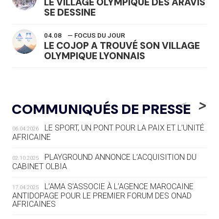
LE VILLAGE OLYMPIQUE DES ARAVIS
SE DESSINE
04.08
— FOCUS DU JOUR
LE COJOP A TROUVÉ SON VILLAGE
OLYMPIQUE LYONNAIS
04.08
— ALLEMAGNE
« L'ALLEMAGNE PEUT DÉMONTRER
<
>
COMMUNIQUÉS DE PRESSE
COMMENT ORGANISER DES JO
RESPONSABLES »
LE SPORT, UN PONT POUR LA PAIX ET L’UNITÉ
06.04.2026
AFRICAINE
04.08
— ESCRIME
LA FIE LANCE LES GRANDES
PLAYGROUND ANNONCE L’ACQUISITION DU
02.10.2025
MANŒUVRES EN VUE DES JO
CABINET OLBIA
04.08
— DAKAR 2026
L’AMA S’ASSOCIE À L’AGENCE MAROCAINE
17.04.2025
DES FRESQUES CÉLÈBRENT LES JOJ
ANTIDOPAGE POUR LE PREMIER FORUM DES ONAD
AFRICAINES