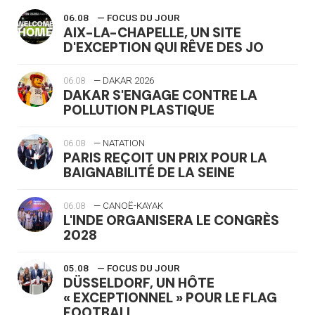
06.08
— FOCUS DU JOUR
AIX-LA-CHAPELLE, UN SITE
D'EXCEPTION QUI RÊVE DES JO
06.08
— DAKAR 2026
DAKAR S'ENGAGE CONTRE LA
POLLUTION PLASTIQUE
06.08
— NATATION
PARIS REÇOIT UN PRIX POUR LA
BAIGNABILITÉ DE LA SEINE
06.08
— CANOË-KAYAK
L'INDE ORGANISERA LE CONGRÈS
2028
05.08
— FOCUS DU JOUR
DÜSSELDORF, UN HÔTE
« EXCEPTIONNEL » POUR LE FLAG
FOOTBALL