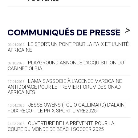
05.08
— LUGE
LE RÊVE DE VOIR LA LUGE ALPINE
<
>
COMMUNIQUÉS DE PRESSE
AUX JO « N'EST PAS FINI »
LE SPORT, UN PONT POUR LA PAIX ET L’UNITÉ
06.04.2026
05.08
— TIR À L'ARC
AFRICAINE
DES MONDIAUX À BRISBANE SUR LA
ROUTE DES JO 2032
PLAYGROUND ANNONCE L’ACQUISITION DU
02.10.2025
CABINET OLBIA
05.08
— ALPES FRANÇAISES 2030
LE VILLAGE OLYMPIQUE DES ARAVIS
L’AMA S’ASSOCIE À L’AGENCE MAROCAINE
17.04.2025
SE DESSINE
ANTIDOPAGE POUR LE PREMIER FORUM DES ONAD
AFRICAINES
04.08
— FOCUS DU JOUR
JESSE OWENS (FOLIO GALLIMARD) D’ALAIN
10.04.2025
LE COJOP A TROUVÉ SON VILLAGE
FOIX REÇOIT LE PRIX SPORTILIVRE2025
OLYMPIQUE LYONNAIS
OUVERTURE DE LA PRÉVENTE POUR LA
24.03.2025
COUPE DU MONDE DE BEACH SOCCER 2025
04.08
— ALLEMAGNE
« L'ALLEMAGNE PEUT DÉMONTRER