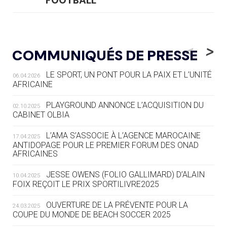
FOOTBALL
05.08
— LUGE
LE RÊVE DE VOIR LA LUGE ALPINE
<
>
COMMUNIQUÉS DE PRESSE
AUX JO « N'EST PAS FINI »
LE SPORT, UN PONT POUR LA PAIX ET L’UNITÉ
06.04.2026
05.08
— TIR À L'ARC
AFRICAINE
DES MONDIAUX À BRISBANE SUR LA
ROUTE DES JO 2032
PLAYGROUND ANNONCE L’ACQUISITION DU
02.10.2025
CABINET OLBIA
05.08
— ALPES FRANÇAISES 2030
LE VILLAGE OLYMPIQUE DES ARAVIS
L’AMA S’ASSOCIE À L’AGENCE MAROCAINE
17.04.2025
SE DESSINE
ANTIDOPAGE POUR LE PREMIER FORUM DES ONAD
AFRICAINES
04.08
— FOCUS DU JOUR
JESSE OWENS (FOLIO GALLIMARD) D’ALAIN
10.04.2025
LE COJOP A TROUVÉ SON VILLAGE
FOIX REÇOIT LE PRIX SPORTILIVRE2025
OLYMPIQUE LYONNAIS
OUVERTURE DE LA PRÉVENTE POUR LA
24.03.2025
COUPE DU MONDE DE BEACH SOCCER 2025
04.08
— ALLEMAGNE
« L'ALLEMAGNE PEUT DÉMONTRER