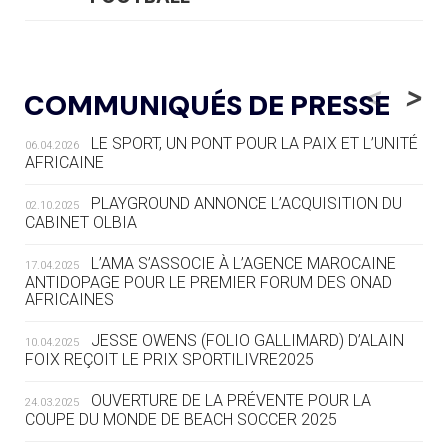
05.08
— LUGE
LE RÊVE DE VOIR LA LUGE ALPINE
<
>
COMMUNIQUÉS DE PRESSE
AUX JO « N'EST PAS FINI »
LE SPORT, UN PONT POUR LA PAIX ET L’UNITÉ
06.04.2026
05.08
— TIR À L'ARC
AFRICAINE
DES MONDIAUX À BRISBANE SUR LA
ROUTE DES JO 2032
PLAYGROUND ANNONCE L’ACQUISITION DU
02.10.2025
CABINET OLBIA
05.08
— ALPES FRANÇAISES 2030
LE VILLAGE OLYMPIQUE DES ARAVIS
L’AMA S’ASSOCIE À L’AGENCE MAROCAINE
17.04.2025
SE DESSINE
ANTIDOPAGE POUR LE PREMIER FORUM DES ONAD
AFRICAINES
04.08
— FOCUS DU JOUR
JESSE OWENS (FOLIO GALLIMARD) D’ALAIN
10.04.2025
LE COJOP A TROUVÉ SON VILLAGE
FOIX REÇOIT LE PRIX SPORTILIVRE2025
OLYMPIQUE LYONNAIS
OUVERTURE DE LA PRÉVENTE POUR LA
24.03.2025
COUPE DU MONDE DE BEACH SOCCER 2025
04.08
— ALLEMAGNE
« L'ALLEMAGNE PEUT DÉMONTRER