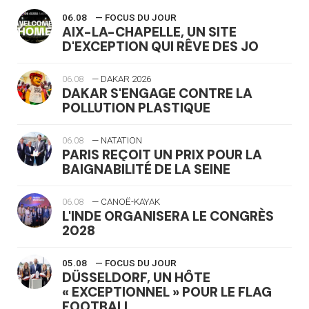
06.08
— FOCUS DU JOUR
AIX-LA-CHAPELLE, UN SITE
D'EXCEPTION QUI RÊVE DES JO
06.08
— DAKAR 2026
DAKAR S'ENGAGE CONTRE LA
POLLUTION PLASTIQUE
06.08
— NATATION
PARIS REÇOIT UN PRIX POUR LA
BAIGNABILITÉ DE LA SEINE
06.08
— CANOË-KAYAK
L'INDE ORGANISERA LE CONGRÈS
2028
05.08
— FOCUS DU JOUR
DÜSSELDORF, UN HÔTE
« EXCEPTIONNEL » POUR LE FLAG
FOOTBALL