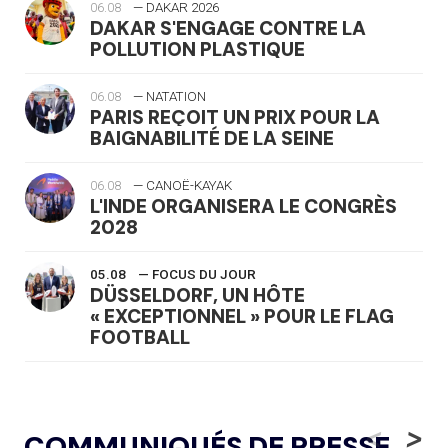
06.08
— DAKAR 2026
DAKAR S'ENGAGE CONTRE LA
POLLUTION PLASTIQUE
06.08
— NATATION
PARIS REÇOIT UN PRIX POUR LA
BAIGNABILITÉ DE LA SEINE
06.08
— CANOË-KAYAK
L'INDE ORGANISERA LE CONGRÈS
2028
05.08
— FOCUS DU JOUR
DÜSSELDORF, UN HÔTE
« EXCEPTIONNEL » POUR LE FLAG
FOOTBALL
05.08
— LUGE
LE RÊVE DE VOIR LA LUGE ALPINE
<
>
COMMUNIQUÉS DE PRESSE
AUX JO « N'EST PAS FINI »