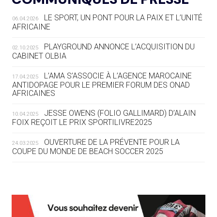
LE SPORT, UN PONT POUR LA PAIX ET L’UNITÉ
06.04.2026
05.08
— TIR À L'ARC
AFRICAINE
DES MONDIAUX À BRISBANE SUR LA
ROUTE DES JO 2032
PLAYGROUND ANNONCE L’ACQUISITION DU
02.10.2025
CABINET OLBIA
05.08
— ALPES FRANÇAISES 2030
LE VILLAGE OLYMPIQUE DES ARAVIS
L’AMA S’ASSOCIE À L’AGENCE MAROCAINE
17.04.2025
SE DESSINE
ANTIDOPAGE POUR LE PREMIER FORUM DES ONAD
AFRICAINES
04.08
— FOCUS DU JOUR
JESSE OWENS (FOLIO GALLIMARD) D’ALAIN
10.04.2025
LE COJOP A TROUVÉ SON VILLAGE
FOIX REÇOIT LE PRIX SPORTILIVRE2025
OLYMPIQUE LYONNAIS
OUVERTURE DE LA PRÉVENTE POUR LA
24.03.2025
COUPE DU MONDE DE BEACH SOCCER 2025
04.08
— ALLEMAGNE
« L'ALLEMAGNE PEUT DÉMONTRER
COMMENT ORGANISER DES JO
RESPONSABLES »
L’AMA FÉLICITE RICHARD POUND ET VALÉRIE
24.03.2025
FOURNEYRON, RÉCOMPENSÉS DE L’ORDRE OLYMPIQUE
L’AMA RECHERCHE DES HÔTES POUR LES
13.03.2025
04.08
— ESCRIME