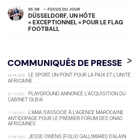
05.08
— FOCUS DU JOUR
DÜSSELDORF, UN HÔTE
« EXCEPTIONNEL » POUR LE FLAG
FOOTBALL
05.08
— LUGE
LE RÊVE DE VOIR LA LUGE ALPINE
<
>
COMMUNIQUÉS DE PRESSE
AUX JO « N'EST PAS FINI »
LE SPORT, UN PONT POUR LA PAIX ET L’UNITÉ
06.04.2026
05.08
— TIR À L'ARC
AFRICAINE
DES MONDIAUX À BRISBANE SUR LA
ROUTE DES JO 2032
PLAYGROUND ANNONCE L’ACQUISITION DU
02.10.2025
CABINET OLBIA
05.08
— ALPES FRANÇAISES 2030
LE VILLAGE OLYMPIQUE DES ARAVIS
L’AMA S’ASSOCIE À L’AGENCE MAROCAINE
17.04.2025
SE DESSINE
ANTIDOPAGE POUR LE PREMIER FORUM DES ONAD
AFRICAINES
04.08
— FOCUS DU JOUR
JESSE OWENS (FOLIO GALLIMARD) D’ALAIN
10.04.2025
LE COJOP A TROUVÉ SON VILLAGE