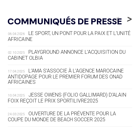
05.08
— LUGE
LE RÊVE DE VOIR LA LUGE ALPINE
<
>
COMMUNIQUÉS DE PRESSE
AUX JO « N'EST PAS FINI »
LE SPORT, UN PONT POUR LA PAIX ET L’UNITÉ
06.04.2026
05.08
— TIR À L'ARC
AFRICAINE
DES MONDIAUX À BRISBANE SUR LA
ROUTE DES JO 2032
PLAYGROUND ANNONCE L’ACQUISITION DU
02.10.2025
CABINET OLBIA
05.08
— ALPES FRANÇAISES 2030
LE VILLAGE OLYMPIQUE DES ARAVIS
L’AMA S’ASSOCIE À L’AGENCE MAROCAINE
17.04.2025
SE DESSINE
ANTIDOPAGE POUR LE PREMIER FORUM DES ONAD
AFRICAINES
04.08
— FOCUS DU JOUR
JESSE OWENS (FOLIO GALLIMARD) D’ALAIN
10.04.2025
LE COJOP A TROUVÉ SON VILLAGE
FOIX REÇOIT LE PRIX SPORTILIVRE2025
OLYMPIQUE LYONNAIS
OUVERTURE DE LA PRÉVENTE POUR LA
24.03.2025
COUPE DU MONDE DE BEACH SOCCER 2025
04.08
— ALLEMAGNE
« L'ALLEMAGNE PEUT DÉMONTRER
COMMENT ORGANISER DES JO
RESPONSABLES »
L’AMA FÉLICITE RICHARD POUND ET VALÉRIE
24.03.2025