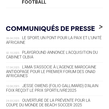
FOOTBALL
05.08
— LUGE
LE RÊVE DE VOIR LA LUGE ALPINE
<
>
COMMUNIQUÉS DE PRESSE
AUX JO « N'EST PAS FINI »
LE SPORT, UN PONT POUR LA PAIX ET L’UNITÉ
06.04.2026
05.08
— TIR À L'ARC
AFRICAINE
DES MONDIAUX À BRISBANE SUR LA
ROUTE DES JO 2032
PLAYGROUND ANNONCE L’ACQUISITION DU
02.10.2025
CABINET OLBIA
05.08
— ALPES FRANÇAISES 2030
LE VILLAGE OLYMPIQUE DES ARAVIS
L’AMA S’ASSOCIE À L’AGENCE MAROCAINE
17.04.2025
SE DESSINE
ANTIDOPAGE POUR LE PREMIER FORUM DES ONAD
AFRICAINES
04.08
— FOCUS DU JOUR
JESSE OWENS (FOLIO GALLIMARD) D’ALAIN
10.04.2025
LE COJOP A TROUVÉ SON VILLAGE
FOIX REÇOIT LE PRIX SPORTILIVRE2025
OLYMPIQUE LYONNAIS
OUVERTURE DE LA PRÉVENTE POUR LA
24.03.2025
COUPE DU MONDE DE BEACH SOCCER 2025
04.08
— ALLEMAGNE