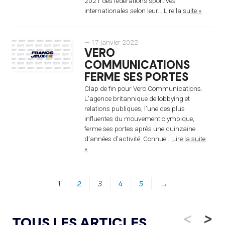
2021 des fédérations sportives
internationales selon leur...
Lire la suite »
— 17 janvier 2022
VERO
COMMUNICATIONS
FERME SES PORTES
Clap de fin pour Vero Communications.
L’agence britannique de lobbying et
relations publiques, l’une des plus
influentes du mouvement olympique,
ferme ses portes après une quinzaine
d’années d’activité. Connue...
Lire la suite
»
1
2
3
4
5
→
<
>
TOUS LES ARTICLES