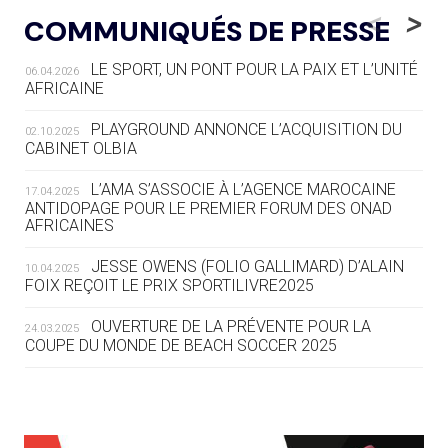
LE RÊVE DE VOIR LA LUGE ALPINE
<
>
COMMUNIQUÉS DE PRESSE
AUX JO « N'EST PAS FINI »
LE SPORT, UN PONT POUR LA PAIX ET L’UNITÉ
06.04.2026
05.08
— TIR À L'ARC
AFRICAINE
DES MONDIAUX À BRISBANE SUR LA
ROUTE DES JO 2032
PLAYGROUND ANNONCE L’ACQUISITION DU
02.10.2025
CABINET OLBIA
05.08
— ALPES FRANÇAISES 2030
LE VILLAGE OLYMPIQUE DES ARAVIS
L’AMA S’ASSOCIE À L’AGENCE MAROCAINE
17.04.2025
SE DESSINE
ANTIDOPAGE POUR LE PREMIER FORUM DES ONAD
AFRICAINES
04.08
— FOCUS DU JOUR
JESSE OWENS (FOLIO GALLIMARD) D’ALAIN
10.04.2025
LE COJOP A TROUVÉ SON VILLAGE
FOIX REÇOIT LE PRIX SPORTILIVRE2025
OLYMPIQUE LYONNAIS
OUVERTURE DE LA PRÉVENTE POUR LA
24.03.2025
COUPE DU MONDE DE BEACH SOCCER 2025
04.08
— ALLEMAGNE
« L'ALLEMAGNE PEUT DÉMONTRER
COMMENT ORGANISER DES JO
RESPONSABLES »
L’AMA FÉLICITE RICHARD POUND ET VALÉRIE
24.03.2025
FOURNEYRON, RÉCOMPENSÉS DE L’ORDRE OLYMPIQUE