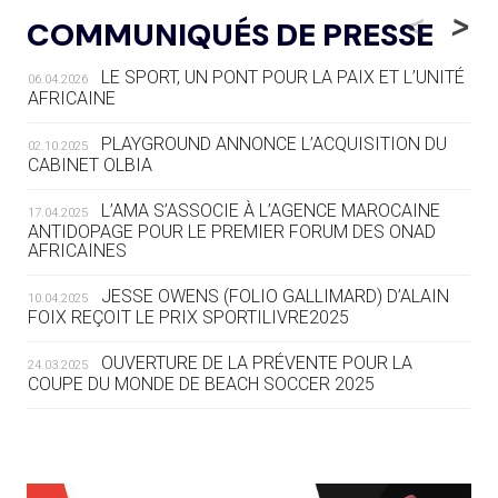
LE RÊVE DE VOIR LA LUGE ALPINE
<
>
COMMUNIQUÉS DE PRESSE
AUX JO « N'EST PAS FINI »
LE SPORT, UN PONT POUR LA PAIX ET L’UNITÉ
06.04.2026
05.08
— TIR À L'ARC
AFRICAINE
DES MONDIAUX À BRISBANE SUR LA
ROUTE DES JO 2032
PLAYGROUND ANNONCE L’ACQUISITION DU
02.10.2025
CABINET OLBIA
05.08
— ALPES FRANÇAISES 2030
LE VILLAGE OLYMPIQUE DES ARAVIS
L’AMA S’ASSOCIE À L’AGENCE MAROCAINE
17.04.2025
SE DESSINE
ANTIDOPAGE POUR LE PREMIER FORUM DES ONAD
AFRICAINES
04.08
— FOCUS DU JOUR
JESSE OWENS (FOLIO GALLIMARD) D’ALAIN
10.04.2025
LE COJOP A TROUVÉ SON VILLAGE
FOIX REÇOIT LE PRIX SPORTILIVRE2025
OLYMPIQUE LYONNAIS
OUVERTURE DE LA PRÉVENTE POUR LA
24.03.2025
COUPE DU MONDE DE BEACH SOCCER 2025
04.08
— ALLEMAGNE
« L'ALLEMAGNE PEUT DÉMONTRER
COMMENT ORGANISER DES JO
RESPONSABLES »
L’AMA FÉLICITE RICHARD POUND ET VALÉRIE
24.03.2025
FOURNEYRON, RÉCOMPENSÉS DE L’ORDRE OLYMPIQUE