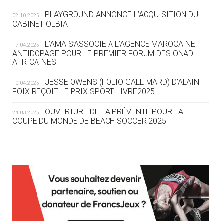
ROUTE DES JO 2032
PLAYGROUND ANNONCE L’ACQUISITION DU
02.10.2025
CABINET OLBIA
05.08
— ALPES FRANÇAISES 2030
LE VILLAGE OLYMPIQUE DES ARAVIS
L’AMA S’ASSOCIE À L’AGENCE MAROCAINE
17.04.2025
SE DESSINE
ANTIDOPAGE POUR LE PREMIER FORUM DES ONAD
AFRICAINES
04.08
— FOCUS DU JOUR
JESSE OWENS (FOLIO GALLIMARD) D’ALAIN
10.04.2025
LE COJOP A TROUVÉ SON VILLAGE
FOIX REÇOIT LE PRIX SPORTILIVRE2025
OLYMPIQUE LYONNAIS
OUVERTURE DE LA PRÉVENTE POUR LA
24.03.2025
COUPE DU MONDE DE BEACH SOCCER 2025
04.08
— ALLEMAGNE
« L'ALLEMAGNE PEUT DÉMONTRER
COMMENT ORGANISER DES JO
RESPONSABLES »
L’AMA FÉLICITE RICHARD POUND ET VALÉRIE
24.03.2025
FOURNEYRON, RÉCOMPENSÉS DE L’ORDRE OLYMPIQUE
L’AMA RECHERCHE DES HÔTES POUR LES
13.03.2025
04.08
— ESCRIME
RÉUNIONS DU CONSEIL DE FONDATION ET DU COMITÉ
LA FIE LANCE LES GRANDES
EXÉCUTIF
MANŒUVRES EN VUE DES JO
APPEL À CANDIDATURES DE L’AMA POUR LES
12.03.2025