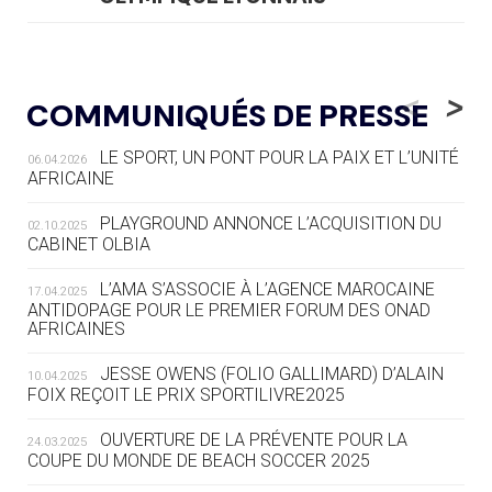
04.08
— ALLEMAGNE
« L'ALLEMAGNE PEUT DÉMONTRER
<
>
COMMUNIQUÉS DE PRESSE
COMMENT ORGANISER DES JO
RESPONSABLES »
LE SPORT, UN PONT POUR LA PAIX ET L’UNITÉ
06.04.2026
AFRICAINE
04.08
— ESCRIME
LA FIE LANCE LES GRANDES
PLAYGROUND ANNONCE L’ACQUISITION DU
02.10.2025
MANŒUVRES EN VUE DES JO
CABINET OLBIA
04.08
— DAKAR 2026
L’AMA S’ASSOCIE À L’AGENCE MAROCAINE
17.04.2025
DES FRESQUES CÉLÈBRENT LES JOJ
ANTIDOPAGE POUR LE PREMIER FORUM DES ONAD
AFRICAINES
03.08
—
JESSE OWENS (FOLIO GALLIMARD) D’ALAIN
10.04.2025
« PARIS 2024 M'A INSPIRÉ POUR
FOIX REÇOIT LE PRIX SPORTILIVRE2025
CRÉER UN PERSONNAGE »
OUVERTURE DE LA PRÉVENTE POUR LA
24.03.2025
COUPE DU MONDE DE BEACH SOCCER 2025
03.08
— CROATIE
JOSIP VARVODIC ÉLU PRÉSIDENT