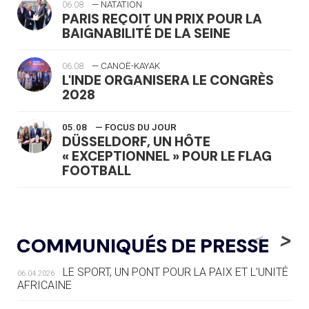
06.08
— NATATION
PARIS REÇOIT UN PRIX POUR LA
BAIGNABILITÉ DE LA SEINE
06.08
— CANOË-KAYAK
L'INDE ORGANISERA LE CONGRÈS
2028
05.08
— FOCUS DU JOUR
DÜSSELDORF, UN HÔTE
« EXCEPTIONNEL » POUR LE FLAG
FOOTBALL
05.08
— LUGE
LE RÊVE DE VOIR LA LUGE ALPINE
<
>
COMMUNIQUÉS DE PRESSE
AUX JO « N'EST PAS FINI »
LE SPORT, UN PONT POUR LA PAIX ET L’UNITÉ
06.04.2026
05.08
— TIR À L'ARC
AFRICAINE
DES MONDIAUX À BRISBANE SUR LA
ROUTE DES JO 2032