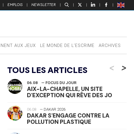
|
EMPLOIS
|
NEWSLETTER
|
|
|
|
|
NNENT AUX JEUX
LE MONDE DE L’ESCRIME
ARCHIVES
<
>
TOUS LES ARTICLES
06.08
— FOCUS DU JOUR
AIX-LA-CHAPELLE, UN SITE
D'EXCEPTION QUI RÊVE DES JO
06.08
— DAKAR 2026
DAKAR S'ENGAGE CONTRE LA
POLLUTION PLASTIQUE