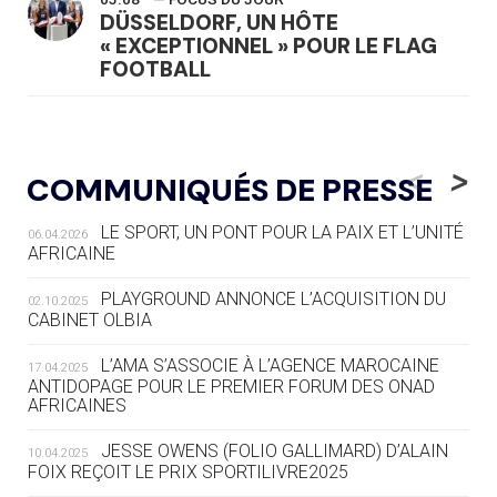
DÜSSELDORF, UN HÔTE
« EXCEPTIONNEL » POUR LE FLAG
FOOTBALL
05.08
— LUGE
LE RÊVE DE VOIR LA LUGE ALPINE
<
>
COMMUNIQUÉS DE PRESSE
AUX JO « N'EST PAS FINI »
LE SPORT, UN PONT POUR LA PAIX ET L’UNITÉ
06.04.2026
05.08
— TIR À L'ARC
AFRICAINE
DES MONDIAUX À BRISBANE SUR LA
ROUTE DES JO 2032
PLAYGROUND ANNONCE L’ACQUISITION DU
02.10.2025
CABINET OLBIA
05.08
— ALPES FRANÇAISES 2030
LE VILLAGE OLYMPIQUE DES ARAVIS
L’AMA S’ASSOCIE À L’AGENCE MAROCAINE
17.04.2025
SE DESSINE
ANTIDOPAGE POUR LE PREMIER FORUM DES ONAD
AFRICAINES
04.08
— FOCUS DU JOUR
JESSE OWENS (FOLIO GALLIMARD) D’ALAIN
10.04.2025
LE COJOP A TROUVÉ SON VILLAGE
FOIX REÇOIT LE PRIX SPORTILIVRE2025
OLYMPIQUE LYONNAIS