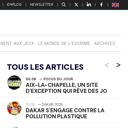
|
EMPLOIS
|
NEWSLETTER
|
|
|
|
|
NNENT AUX JEUX
LE MONDE DE L’ESCRIME
ARCHIVES
<
>
TOUS LES ARTICLES
06.08
— FOCUS DU JOUR
AIX-LA-CHAPELLE, UN SITE
D'EXCEPTION QUI RÊVE DES JO
06.08
— DAKAR 2026
DAKAR S'ENGAGE CONTRE LA
POLLUTION PLASTIQUE