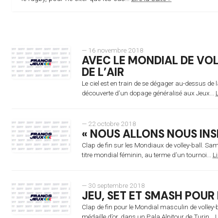
— 16 novembre 2018
AVEC LE MONDIAL DE VOL
DE L’AIR
Le ciel est en train de se dégager au-dessus de
découverte d’un dopage généralisé aux Jeux...
L
— 22 octobre 2018
« NOUS ALLONS NOUS INS
Clap de fin sur les Mondiaux de volley-ball. Same
titre mondial féminin, au terme d’un tournoi...
Li
— 30 septembre 2018
JEU, SET ET SMASH POUR
Clap de fin pour le Mondial masculin de volley-
médaille d’or, dans un Pala Alpitour de Turin...
L