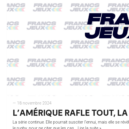
— 18 novembre 2024
L’AMÉRIQUE RAFLE TOUT, L
La série continue. Elle pourrait susciter l’ennui, mais elle se ré
le rugby, pour ne citer que les cas...
Lire la suite »