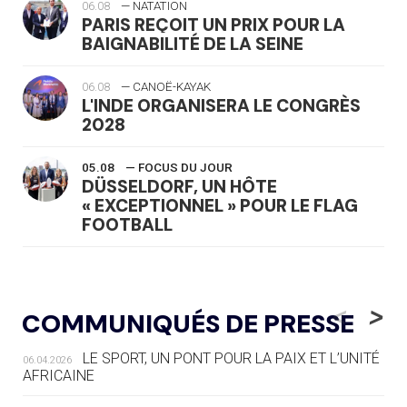
06.08
— NATATION
PARIS REÇOIT UN PRIX POUR LA
BAIGNABILITÉ DE LA SEINE
06.08
— CANOË-KAYAK
L'INDE ORGANISERA LE CONGRÈS
2028
05.08
— FOCUS DU JOUR
DÜSSELDORF, UN HÔTE
« EXCEPTIONNEL » POUR LE FLAG
FOOTBALL
05.08
— LUGE
LE RÊVE DE VOIR LA LUGE ALPINE
<
>
COMMUNIQUÉS DE PRESSE
AUX JO « N'EST PAS FINI »
LE SPORT, UN PONT POUR LA PAIX ET L’UNITÉ
06.04.2026
05.08
— TIR À L'ARC
AFRICAINE
DES MONDIAUX À BRISBANE SUR LA
ROUTE DES JO 2032