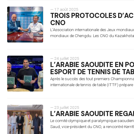
— 17 août 2025
TROIS PROTOCOLES D’AC
CNO
L’Association internationale des Jeux mondiau
mondiaux de Chengdu. Les CNO du Kazakhstan, d
— 24 juillet 2025
L’ARABIE SAOUDITE EN P
ESPORT DE TENNIS DE TA
Après le succès des tout premiers Championnats
internationale de tennis de table (ITTF) prépare
— 23 juillet 2025
L’ARABIE SAOUDITE REGA
Le comité olympique et paralympique saoudien s
Saud, vice-président du CNO, a rencontré Kerrit