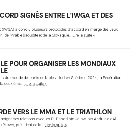
CORD SIGNÉS ENTRE L’IWGA ET DES
x (IWGA) a conclu plusieurs protocoles d’accord en marge des Jeux
e l’Arabie saoudite et de la Slovaquie...
Lire la suite »
OLE POUR ORGANISER LES MONDIAUX
BLE
 du monde de tennis de table virtuel en Suède en 2024, la Fédération
 la deuxième...
Lire la suite »
RDE VERS LE MMA ET LE TRIATHLON
oigne ses relations avec les FI. Fahad bin Jalawi bin Abdulaziz Al
h Brown, président de la...
Lire la suite »