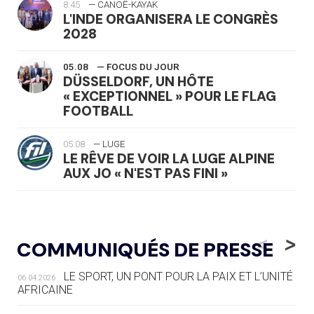
8:45
— CANOË-KAYAK
L'INDE ORGANISERA LE CONGRÈS
2028
05.08
— FOCUS DU JOUR
DÜSSELDORF, UN HÔTE
« EXCEPTIONNEL » POUR LE FLAG
FOOTBALL
05.08
— LUGE
LE RÊVE DE VOIR LA LUGE ALPINE
AUX JO « N'EST PAS FINI »
05.08
— TIR À L'ARC
DES MONDIAUX À BRISBANE SUR LA
<
>
COMMUNIQUÉS DE PRESSE
ROUTE DES JO 2032
LE SPORT, UN PONT POUR LA PAIX ET L’UNITÉ
06.04.2026
05.08
— ALPES FRANÇAISES 2030
AFRICAINE
LE VILLAGE OLYMPIQUE DES ARAVIS
SE DESSINE