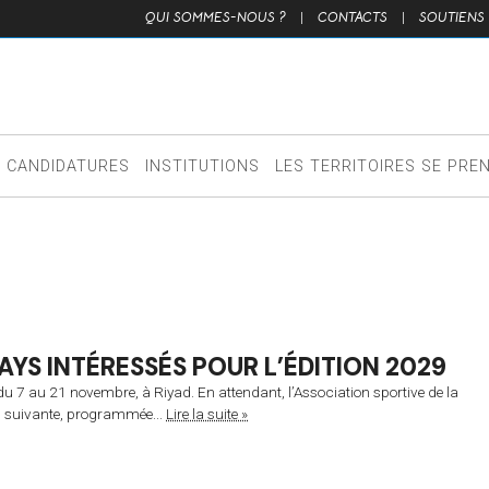
QUI SOMMES-NOUS ?
|
CONTACTS
|
SOUTIENS
CANDIDATURES
INSTITUTIONS
LES TERRITOIRES SE PRE
YS INTÉRESSÉS POUR L’ÉDITION 2029
 du 7 au 21 novembre, à Riyad. En attendant, l’Association sportive de la
ion suivante, programmée...
Lire la suite »