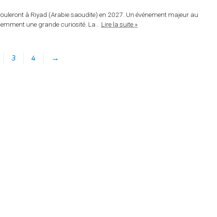
érouleront à Riyad (Arabie saoudite) en 2027. Un événement majeur au
emment une grande curiosité. La...
Lire la suite »
3
4
→