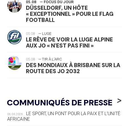
05.08
— FOCUS DU JOUR
DÜSSELDORF, UN HÔTE
« EXCEPTIONNEL » POUR LE FLAG
FOOTBALL
05.08
— LUGE
LE RÊVE DE VOIR LA LUGE ALPINE
AUX JO « N'EST PAS FINI »
05.08
— TIR À L'ARC
DES MONDIAUX À BRISBANE SUR LA
ROUTE DES JO 2032
05.08
— ALPES FRANÇAISES 2030
LE VILLAGE OLYMPIQUE DES ARAVIS
<
>
COMMUNIQUÉS DE PRESSE
SE DESSINE
LE SPORT, UN PONT POUR LA PAIX ET L’UNITÉ
06.04.2026
04.08
— FOCUS DU JOUR
AFRICAINE
LE COJOP A TROUVÉ SON VILLAGE
OLYMPIQUE LYONNAIS