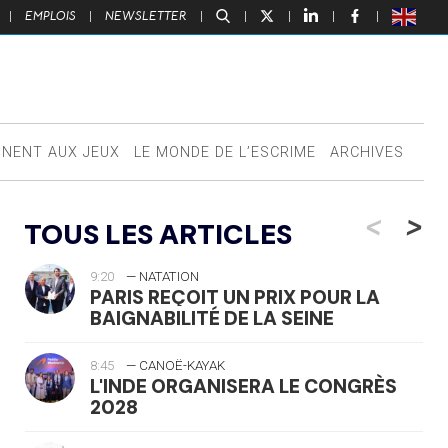
|
EMPLOIS
|
NEWSLETTER
|
|
|
|
|
NNENT AUX JEUX
LE MONDE DE L’ESCRIME
ARCHIVES
<
>
TOUS LES ARTICLES
9:20
— NATATION
PARIS REÇOIT UN PRIX POUR LA
BAIGNABILITÉ DE LA SEINE
8:45
— CANOË-KAYAK
L'INDE ORGANISERA LE CONGRÈS
2028