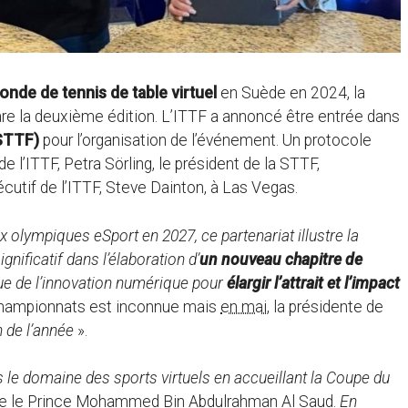
de de tennis de table virtuel
en Suède en 2024, la
are la deuxième édition. L’ITTF a annoncé être entrée dans
(STTF)
pour l’organisation de l’événement. Un protocole
e l’ITTF, Petra Sörling, le président de la STTF,
utif de l’ITTF, Steve Dainton, à Las Vegas.
x olympiques eSport en 2027, ce partenariat illustre la
gnificatif dans l’élaboration d’
un nouveau chapitre de
ue de l’innovation numérique pour
élargir l’attrait et l’impact
s championnats est inconnue mais
en mai
, la présidente de
in de l’année
».
 le domaine des sports virtuels en accueillant la Coupe du
gne le Prince Mohammed Bin Abdulrahman Al Saud.
En