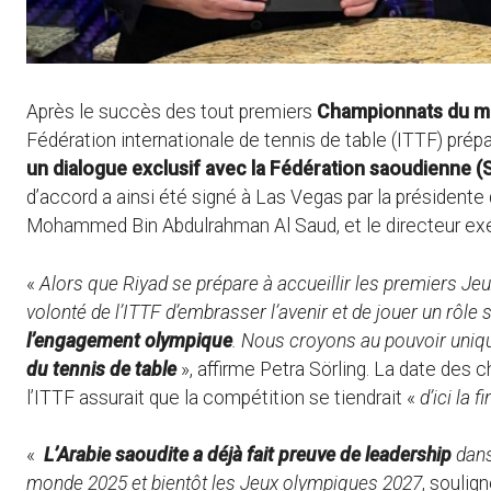
Après le succès des tout premiers
Championnats du mon
Fédération internationale de tennis de table (ITTF) prép
un dialogue exclusif avec la Fédération saoudienne 
d’accord a ainsi été signé à Las Vegas par la présidente d
Mohammed Bin Abdulrahman Al Saud, et le directeur exéc
«
Alors que Riyad se prépare à accueillir les premiers Jeu
volonté de l’ITTF d’embrasser l’avenir et de jouer un rôle si
l’engagement olympique
. Nous croyons au pouvoir uniq
du tennis de table
», affirme Petra Sörling. La date de
l’ITTF assurait que la compétition se tiendrait «
d’ici la f
«
L’Arabie saoudite a déjà fait preuve de leadership
dans
monde 2025 et bientôt les Jeux olympiques 2027
, souli