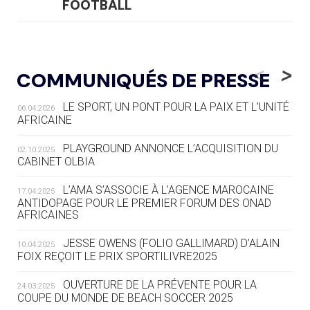
FOOTBALL
05.08
— LUGE
LE RÊVE DE VOIR LA LUGE ALPINE
<
>
COMMUNIQUÉS DE PRESSE
AUX JO « N'EST PAS FINI »
LE SPORT, UN PONT POUR LA PAIX ET L’UNITÉ
06.04.2026
05.08
— TIR À L'ARC
AFRICAINE
DES MONDIAUX À BRISBANE SUR LA
ROUTE DES JO 2032
PLAYGROUND ANNONCE L’ACQUISITION DU
02.10.2025
CABINET OLBIA
05.08
— ALPES FRANÇAISES 2030
LE VILLAGE OLYMPIQUE DES ARAVIS
L’AMA S’ASSOCIE À L’AGENCE MAROCAINE
17.04.2025
SE DESSINE
ANTIDOPAGE POUR LE PREMIER FORUM DES ONAD
AFRICAINES
04.08
— FOCUS DU JOUR
JESSE OWENS (FOLIO GALLIMARD) D’ALAIN
10.04.2025
LE COJOP A TROUVÉ SON VILLAGE
FOIX REÇOIT LE PRIX SPORTILIVRE2025
OLYMPIQUE LYONNAIS
OUVERTURE DE LA PRÉVENTE POUR LA
24.03.2025
COUPE DU MONDE DE BEACH SOCCER 2025
04.08
— ALLEMAGNE