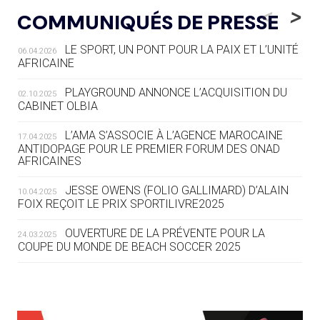
LE RÊVE DE VOIR LA LUGE ALPINE
<
>
COMMUNIQUÉS DE PRESSE
AUX JO « N'EST PAS FINI »
LE SPORT, UN PONT POUR LA PAIX ET L’UNITÉ
06.04.2026
05.08
— TIR À L'ARC
AFRICAINE
DES MONDIAUX À BRISBANE SUR LA
ROUTE DES JO 2032
PLAYGROUND ANNONCE L’ACQUISITION DU
02.10.2025
CABINET OLBIA
05.08
— ALPES FRANÇAISES 2030
LE VILLAGE OLYMPIQUE DES ARAVIS
L’AMA S’ASSOCIE À L’AGENCE MAROCAINE
17.04.2025
SE DESSINE
ANTIDOPAGE POUR LE PREMIER FORUM DES ONAD
AFRICAINES
04.08
— FOCUS DU JOUR
JESSE OWENS (FOLIO GALLIMARD) D’ALAIN
10.04.2025
LE COJOP A TROUVÉ SON VILLAGE
FOIX REÇOIT LE PRIX SPORTILIVRE2025
OLYMPIQUE LYONNAIS
OUVERTURE DE LA PRÉVENTE POUR LA
24.03.2025
COUPE DU MONDE DE BEACH SOCCER 2025
04.08
— ALLEMAGNE
« L'ALLEMAGNE PEUT DÉMONTRER
COMMENT ORGANISER DES JO
RESPONSABLES »
L’AMA FÉLICITE RICHARD POUND ET VALÉRIE
24.03.2025
FOURNEYRON, RÉCOMPENSÉS DE L’ORDRE OLYMPIQUE