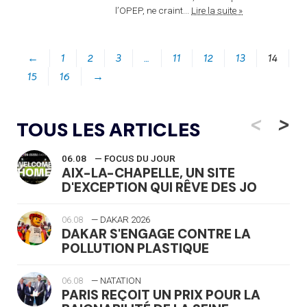
l’OPEP, ne craint...
Lire la suite »
←
1
2
3
…
11
12
13
14
15
16
→
<
>
TOUS LES ARTICLES
06.08
— FOCUS DU JOUR
AIX-LA-CHAPELLE, UN SITE
D'EXCEPTION QUI RÊVE DES JO
06.08
— DAKAR 2026
DAKAR S'ENGAGE CONTRE LA
POLLUTION PLASTIQUE
06.08
— NATATION
PARIS REÇOIT UN PRIX POUR LA