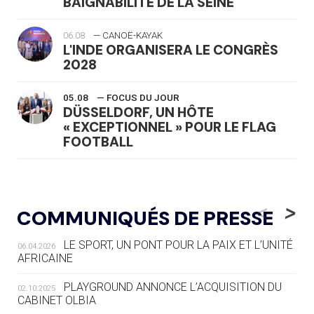
BAIGNABILITÉ DE LA SEINE
06.08
— CANOË-KAYAK
L'INDE ORGANISERA LE CONGRÈS
2028
05.08
— FOCUS DU JOUR
DÜSSELDORF, UN HÔTE
« EXCEPTIONNEL » POUR LE FLAG
FOOTBALL
05.08
— LUGE
LE RÊVE DE VOIR LA LUGE ALPINE
<
>
COMMUNIQUÉS DE PRESSE
AUX JO « N'EST PAS FINI »
LE SPORT, UN PONT POUR LA PAIX ET L’UNITÉ
06.04.2026
05.08
— TIR À L'ARC
AFRICAINE
DES MONDIAUX À BRISBANE SUR LA
ROUTE DES JO 2032
PLAYGROUND ANNONCE L’ACQUISITION DU
02.10.2025
CABINET OLBIA
05.08
— ALPES FRANÇAISES 2030