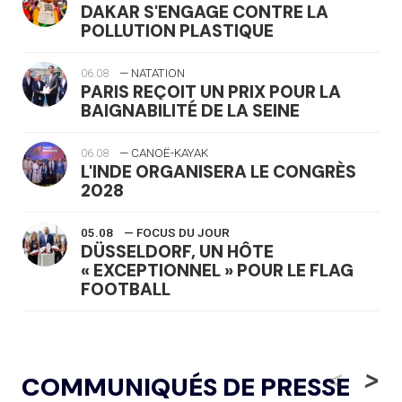
DAKAR S'ENGAGE CONTRE LA
POLLUTION PLASTIQUE
06.08
— NATATION
PARIS REÇOIT UN PRIX POUR LA
BAIGNABILITÉ DE LA SEINE
06.08
— CANOË-KAYAK
L'INDE ORGANISERA LE CONGRÈS
2028
05.08
— FOCUS DU JOUR
DÜSSELDORF, UN HÔTE
« EXCEPTIONNEL » POUR LE FLAG
FOOTBALL
05.08
— LUGE
LE RÊVE DE VOIR LA LUGE ALPINE
<
>
COMMUNIQUÉS DE PRESSE
AUX JO « N'EST PAS FINI »