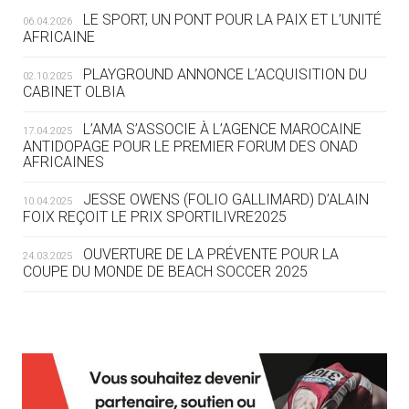
LE SPORT, UN PONT POUR LA PAIX ET L’UNITÉ
06.04.2026
05.08
— TIR À L'ARC
AFRICAINE
DES MONDIAUX À BRISBANE SUR LA
ROUTE DES JO 2032
PLAYGROUND ANNONCE L’ACQUISITION DU
02.10.2025
CABINET OLBIA
05.08
— ALPES FRANÇAISES 2030
LE VILLAGE OLYMPIQUE DES ARAVIS
L’AMA S’ASSOCIE À L’AGENCE MAROCAINE
17.04.2025
SE DESSINE
ANTIDOPAGE POUR LE PREMIER FORUM DES ONAD
AFRICAINES
04.08
— FOCUS DU JOUR
JESSE OWENS (FOLIO GALLIMARD) D’ALAIN
10.04.2025
LE COJOP A TROUVÉ SON VILLAGE
FOIX REÇOIT LE PRIX SPORTILIVRE2025
OLYMPIQUE LYONNAIS
OUVERTURE DE LA PRÉVENTE POUR LA
24.03.2025
COUPE DU MONDE DE BEACH SOCCER 2025
04.08
— ALLEMAGNE
« L'ALLEMAGNE PEUT DÉMONTRER
COMMENT ORGANISER DES JO
RESPONSABLES »
L’AMA FÉLICITE RICHARD POUND ET VALÉRIE
24.03.2025
FOURNEYRON, RÉCOMPENSÉS DE L’ORDRE OLYMPIQUE
L’AMA RECHERCHE DES HÔTES POUR LES
13.03.2025
04.08
— ESCRIME
RÉUNIONS DU CONSEIL DE FONDATION ET DU COMITÉ
LA FIE LANCE LES GRANDES