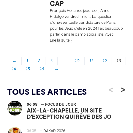
CAP
François Hollande jeudi soir, Anne
Hidalgo vendredi midi… La question
d’une éventuelle candidature de Paris
pour les Jeux d’été en 2024 fait beaucoup
parler dans le camp socialiste. Avec...
Lire la suite »
←
1
2
3
…
10
11
12
13
14
15
16
→
<
>
TOUS LES ARTICLES
06.08
— FOCUS DU JOUR
AIX-LA-CHAPELLE, UN SITE
D'EXCEPTION QUI RÊVE DES JO
06.08
— DAKAR 2026