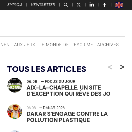
|
EMPLOIS
|
NEWSLETTER
|
|
|
|
|
NNENT AUX JEUX
LE MONDE DE L’ESCRIME
ARCHIVES
<
>
TOUS LES ARTICLES
06.08
— FOCUS DU JOUR
AIX-LA-CHAPELLE, UN SITE
D'EXCEPTION QUI RÊVE DES JO
06.08
— DAKAR 2026
DAKAR S'ENGAGE CONTRE LA
POLLUTION PLASTIQUE