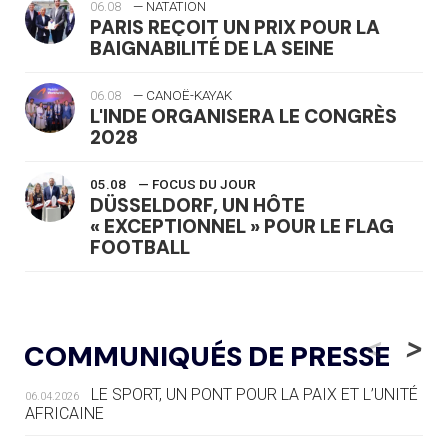
06.08
— NATATION
PARIS REÇOIT UN PRIX POUR LA
BAIGNABILITÉ DE LA SEINE
06.08
— CANOË-KAYAK
L'INDE ORGANISERA LE CONGRÈS
2028
05.08
— FOCUS DU JOUR
DÜSSELDORF, UN HÔTE
« EXCEPTIONNEL » POUR LE FLAG
FOOTBALL
05.08
— LUGE
LE RÊVE DE VOIR LA LUGE ALPINE
<
>
COMMUNIQUÉS DE PRESSE
AUX JO « N'EST PAS FINI »
LE SPORT, UN PONT POUR LA PAIX ET L’UNITÉ
06.04.2026
05.08
— TIR À L'ARC
AFRICAINE
DES MONDIAUX À BRISBANE SUR LA
ROUTE DES JO 2032