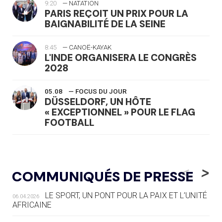
9:20
— NATATION
PARIS REÇOIT UN PRIX POUR LA
BAIGNABILITÉ DE LA SEINE
8:45
— CANOË-KAYAK
L'INDE ORGANISERA LE CONGRÈS
2028
05.08
— FOCUS DU JOUR
DÜSSELDORF, UN HÔTE
« EXCEPTIONNEL » POUR LE FLAG
FOOTBALL
05.08
— LUGE
LE RÊVE DE VOIR LA LUGE ALPINE
<
>
COMMUNIQUÉS DE PRESSE
AUX JO « N'EST PAS FINI »
LE SPORT, UN PONT POUR LA PAIX ET L’UNITÉ
06.04.2026
05.08
— TIR À L'ARC
AFRICAINE
DES MONDIAUX À BRISBANE SUR LA
ROUTE DES JO 2032