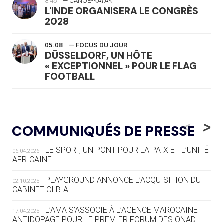
8:45
— CANOË-KAYAK
L'INDE ORGANISERA LE CONGRÈS
2028
05.08
— FOCUS DU JOUR
DÜSSELDORF, UN HÔTE
« EXCEPTIONNEL » POUR LE FLAG
FOOTBALL
05.08
— LUGE
LE RÊVE DE VOIR LA LUGE ALPINE
<
>
COMMUNIQUÉS DE PRESSE
AUX JO « N'EST PAS FINI »
LE SPORT, UN PONT POUR LA PAIX ET L’UNITÉ
06.04.2026
05.08
— TIR À L'ARC
AFRICAINE
DES MONDIAUX À BRISBANE SUR LA
ROUTE DES JO 2032
PLAYGROUND ANNONCE L’ACQUISITION DU
02.10.2025
CABINET OLBIA
05.08
— ALPES FRANÇAISES 2030
LE VILLAGE OLYMPIQUE DES ARAVIS
L’AMA S’ASSOCIE À L’AGENCE MAROCAINE
17.04.2025
SE DESSINE
ANTIDOPAGE POUR LE PREMIER FORUM DES ONAD