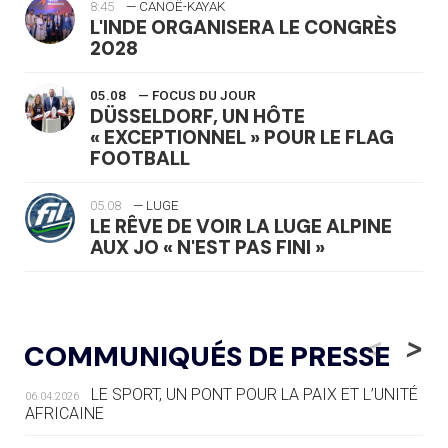
8:45
— CANOË-KAYAK
L'INDE ORGANISERA LE CONGRÈS
2028
05.08
— FOCUS DU JOUR
DÜSSELDORF, UN HÔTE
« EXCEPTIONNEL » POUR LE FLAG
FOOTBALL
05.08
— LUGE
LE RÊVE DE VOIR LA LUGE ALPINE
AUX JO « N'EST PAS FINI »
05.08
— TIR À L'ARC
DES MONDIAUX À BRISBANE SUR LA
<
>
COMMUNIQUÉS DE PRESSE
ROUTE DES JO 2032
LE SPORT, UN PONT POUR LA PAIX ET L’UNITÉ
06.04.2026
05.08
— ALPES FRANÇAISES 2030
AFRICAINE
LE VILLAGE OLYMPIQUE DES ARAVIS
SE DESSINE