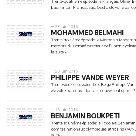
Trente-quatrième épisode: le Français Olivier B
badminton. FrancsJeux: Quel a été votre parcou
— 28 juin 2016
MOHAMMED BELMAHI
Trente-troisième épisode: le Marocain Mohamme
membre du Comité directeur de l’Union cycliste 
la suite »
— 20 juin 2016
PHILIPPE VANDE WEYER
Trente-deuxième épisode: le Belge Philippe Vand
été votre parcours dans le mouvement sportif ? P
— 13 juin 2016
BENJAMIN BOUKPETI
Trente-et-unième épisode: le Togolais Benjamin
comités nationaux olympiques africains (ACNO
suite »