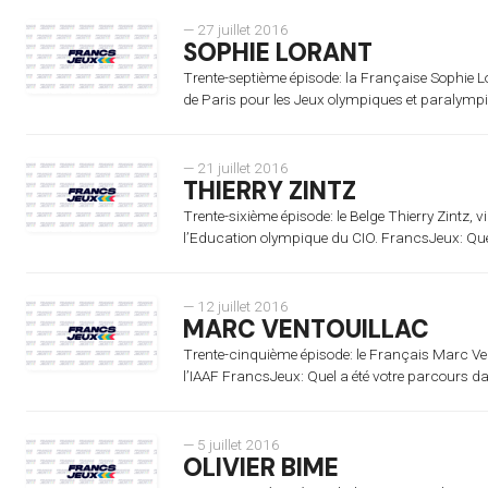
— 27 juillet 2016
SOPHIE LORANT
Trente-septième épisode: la Française Sophie Lo
de Paris pour les Jeux olympiques et paralympi
— 21 juillet 2016
THIERRY ZINTZ
Trente-sixième épisode: le Belge Thierry Zintz
l’Education olympique du CIO. FrancsJeux: Quel
— 12 juillet 2016
MARC VENTOUILLAC
Trente-cinquième épisode: le Français Marc Ven
l’IAAF FrancsJeux: Quel a été votre parcours da
— 5 juillet 2016
OLIVIER BIME