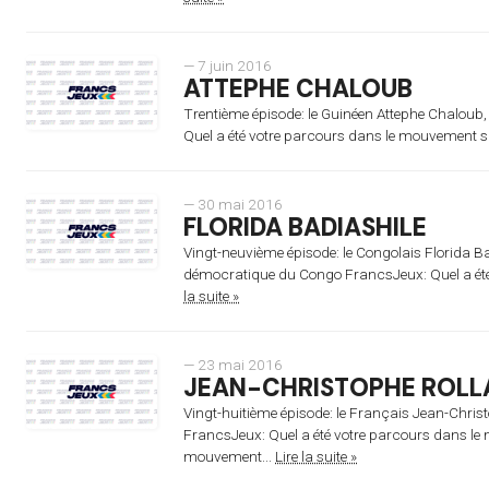
— 7 juin 2016
ATTEPHE CHALOUB
Trentième épisode: le Guinéen Attephe Chaloub,
Quel a été votre parcours dans le mouvement spo
— 30 mai 2016
FLORIDA BADIASHILE
Vingt-neuvième épisode: le Congolais Florida B
démocratique du Congo FrancsJeux: Quel a été 
la suite »
— 23 mai 2016
JEAN-CHRISTOPHE ROLL
Vingt-huitième épisode: le Français Jean-Christ
FrancsJeux: Quel a été votre parcours dans l
mouvement...
Lire la suite »