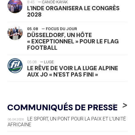
8:45
— CANOË-KAYAK
L'INDE ORGANISERA LE CONGRÈS
2028
05.08
— FOCUS DU JOUR
DÜSSELDORF, UN HÔTE
« EXCEPTIONNEL » POUR LE FLAG
FOOTBALL
05.08
— LUGE
LE RÊVE DE VOIR LA LUGE ALPINE
AUX JO « N'EST PAS FINI »
05.08
— TIR À L'ARC
DES MONDIAUX À BRISBANE SUR LA
<
>
COMMUNIQUÉS DE PRESSE
ROUTE DES JO 2032
LE SPORT, UN PONT POUR LA PAIX ET L’UNITÉ
06.04.2026
05.08
— ALPES FRANÇAISES 2030
AFRICAINE
LE VILLAGE OLYMPIQUE DES ARAVIS
SE DESSINE