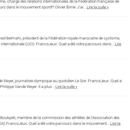
ime, chargé des relations internationales de la Fédération française de
rs dans le mouvement sportif? Olivier Bime: J’ai...
Lire la suite »
d Belmahi, président de la Fédération royale marocaine de cyclisme,
internationale (UCI). FrancsJeux: Quel a été votre parcours dans...
Lire
e Weyer, journaliste olympique au quotidien Le Soir. FrancsJeux: Quel a
hilippe Vande Weyer: Il a plus...
Lire la suite »
 Boukpeti, membre de la commission des athlètes de l’Association des
A) FrancsJeux: Quel a été votre parcours dans le mouvement...
Lire la